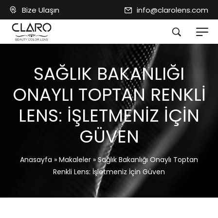
Bize Ulaşın
info@clarolens.com
SAĞLIK BAKANLIĞI
ONAYLI TOPTAN RENKLI
LENS: İŞLETMENIZ İÇIN
GÜVEN
Anasayfa
»
Makaleler
»
Sağlık Bakanlığı Onaylı Toptan
Renkli Lens: İşletmeniz İçin Güven