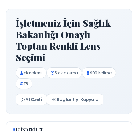
İşletmeniz İçin Sağlık
Bakanlığı Onaylı
Toptan Renkli Lens
Seçimi
clarolens
5 dk okuma
909 kelime
TR
AI Ozeti
Baglantiyi Kopyala
ICINDEKILER