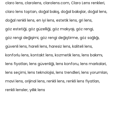
claro lens
clarolens
clarolens.com
Claro Lens renkleri
claro lens toptan
doğal bakış
doğal bakışlar
doğal lens
doğal renkli lens
en iyi lens
estetik lens
gri lens
göz estetiği
göz güzelliği
göz makyajı
göz rengi
göz rengi değişimi
göz rengi değiştirme
göz sağlığı
güvenli lens
hareli lens
haresiz lens
kaliteli lens
konforlu lens
kontakt lens
kozmetik lens
lens bakımı
lens fiyatları
lens güvenliği
lens konforu
lens markalari
lens seçimi
lens teknolojisi
lens trendleri
lens yorumları
mavi lens
orijinal lens
renkli lens
renkli lens fiyatları
renkli lensler
yıllık lens