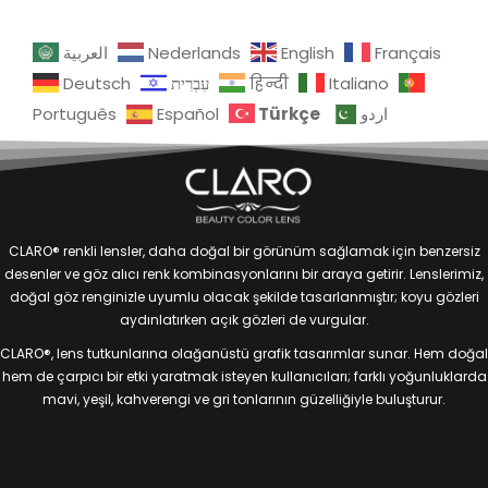
العربية
Nederlands
English
Français
Deutsch
עִבְרִית
हिन्दी
Italiano
Türkçe
Português
Español
اردو
CLARO® renkli lensler, daha doğal bir görünüm sağlamak için benzersiz
desenler ve göz alıcı renk kombinasyonlarını bir araya getirir. Lenslerimiz,
doğal göz renginizle uyumlu olacak şekilde tasarlanmıştır; koyu gözleri
aydınlatırken açık gözleri de vurgular.
CLARO®, lens tutkunlarına olağanüstü grafik tasarımlar sunar. Hem doğal
hem de çarpıcı bir etki yaratmak isteyen kullanıcıları; farklı yoğunluklarda
mavi, yeşil, kahverengi ve gri tonlarının güzelliğiyle buluşturur.