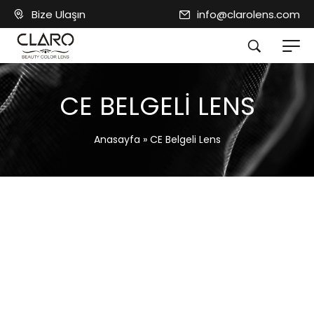
Bize Ulaşın
info@clarolens.com
CE BELGELI LENS
Anasayfa
»
CE Belgeli Lens