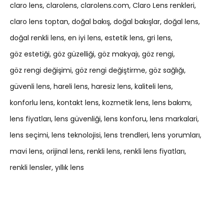
claro lens
clarolens
clarolens.com
Claro Lens renkleri
claro lens toptan
doğal bakış
doğal bakışlar
doğal lens
doğal renkli lens
en iyi lens
estetik lens
gri lens
göz estetiği
göz güzelliği
göz makyajı
göz rengi
göz rengi değişimi
göz rengi değiştirme
göz sağlığı
güvenli lens
hareli lens
haresiz lens
kaliteli lens
konforlu lens
kontakt lens
kozmetik lens
lens bakımı
lens fiyatları
lens güvenliği
lens konforu
lens markalari
lens seçimi
lens teknolojisi
lens trendleri
lens yorumları
mavi lens
orijinal lens
renkli lens
renkli lens fiyatları
renkli lensler
yıllık lens