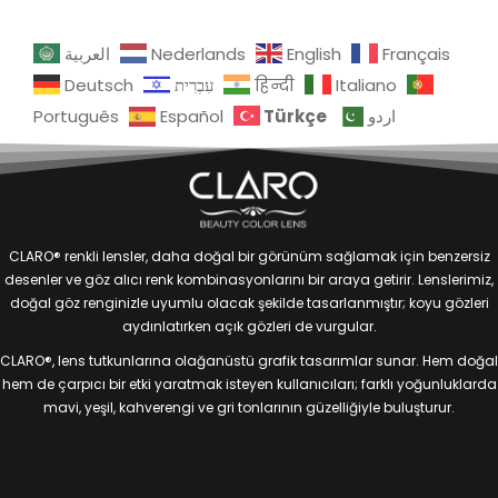
العربية
Nederlands
English
Français
Deutsch
עִבְרִית
हिन्दी
Italiano
Türkçe
Português
Español
اردو
CLARO® renkli lensler, daha doğal bir görünüm sağlamak için benzersiz
desenler ve göz alıcı renk kombinasyonlarını bir araya getirir. Lenslerimiz,
doğal göz renginizle uyumlu olacak şekilde tasarlanmıştır; koyu gözleri
aydınlatırken açık gözleri de vurgular.
CLARO®, lens tutkunlarına olağanüstü grafik tasarımlar sunar. Hem doğal
hem de çarpıcı bir etki yaratmak isteyen kullanıcıları; farklı yoğunluklarda
mavi, yeşil, kahverengi ve gri tonlarının güzelliğiyle buluşturur.