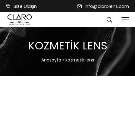
Bize Ulaşın
info@clarolens.com
KOZMETIK LENS
Anasayfa
»
kozmetik lens