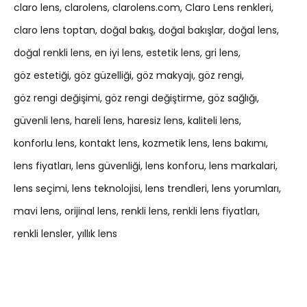
claro lens
clarolens
clarolens.com
Claro Lens renkleri
claro lens toptan
doğal bakış
doğal bakışlar
doğal lens
doğal renkli lens
en iyi lens
estetik lens
gri lens
göz estetiği
göz güzelliği
göz makyajı
göz rengi
göz rengi değişimi
göz rengi değiştirme
göz sağlığı
güvenli lens
hareli lens
haresiz lens
kaliteli lens
konforlu lens
kontakt lens
kozmetik lens
lens bakımı
lens fiyatları
lens güvenliği
lens konforu
lens markalari
lens seçimi
lens teknolojisi
lens trendleri
lens yorumları
mavi lens
orijinal lens
renkli lens
renkli lens fiyatları
renkli lensler
yıllık lens