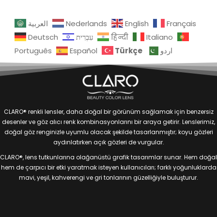
العربية
Nederlands
English
Français
Deutsch
עִבְרִית
हिन्दी
Italiano
Türkçe
Português
Español
اردو
CLARO® renkli lensler, daha doğal bir görünüm sağlamak için benzersiz
desenler ve göz alıcı renk kombinasyonlarını bir araya getirir. Lenslerimiz,
doğal göz renginizle uyumlu olacak şekilde tasarlanmıştır; koyu gözleri
aydınlatırken açık gözleri de vurgular.
CLARO®, lens tutkunlarına olağanüstü grafik tasarımlar sunar. Hem doğal
hem de çarpıcı bir etki yaratmak isteyen kullanıcıları; farklı yoğunluklarda
mavi, yeşil, kahverengi ve gri tonlarının güzelliğiyle buluşturur.