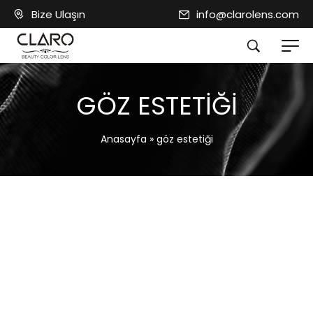
Bize Ulaşın
info@clarolens.com
GÖZ ESTETIĞI
Anasayfa
»
göz estetiği