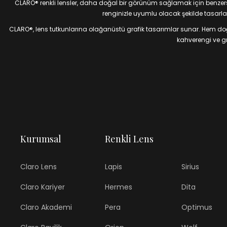
CLARO® renkli lensler, daha doğal bir görünüm sağlamak için benzersiz
renginizle uyumlu olacak şekilde tasarlan
CLARO®, lens tutkunlarına olağanüstü grafik tasarımlar sunar. Hem doğal
kahverengi ve gri
Kurumsal
Renkli Lens
Claro Lens
Lapis
Sirius
Claro Kariyer
Hermes
Dita
Claro Akademi
Pera
Optimus