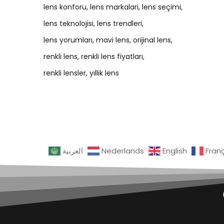
lens konforu
lens markalari
lens seçimi
lens teknolojisi
lens trendleri
lens yorumları
mavi lens
orijinal lens
renkli lens
renkli lens fiyatları
renkli lensler
yıllık lens
العربية
Nederlands
English
Fran