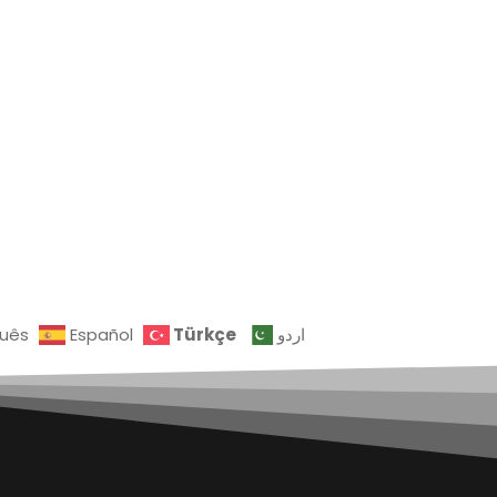
Türkçe
guês
Español
اردو