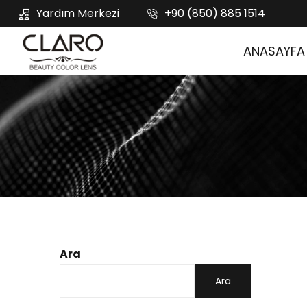
Yardım Merkezi
+90 (850) 885 1514
ANASAYFA
Ara
Ara