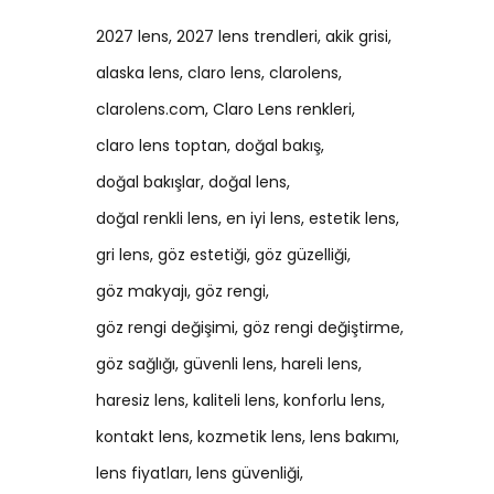
2027 lens
2027 lens trendleri
akik grisi
alaska lens
claro lens
clarolens
clarolens.com
Claro Lens renkleri
claro lens toptan
doğal bakış
doğal bakışlar
doğal lens
doğal renkli lens
en iyi lens
estetik lens
gri lens
göz estetiği
göz güzelliği
göz makyajı
göz rengi
göz rengi değişimi
göz rengi değiştirme
göz sağlığı
güvenli lens
hareli lens
haresiz lens
kaliteli lens
konforlu lens
kontakt lens
kozmetik lens
lens bakımı
lens fiyatları
lens güvenliği