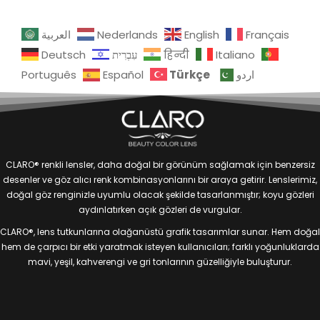
العربية
Nederlands
English
Français
Deutsch
עִבְרִית
हिन्दी
Italiano
Türkçe
Português
Español
اردو
CLARO® renkli lensler, daha doğal bir görünüm sağlamak için benzersiz
desenler ve göz alıcı renk kombinasyonlarını bir araya getirir. Lenslerimiz,
doğal göz renginizle uyumlu olacak şekilde tasarlanmıştır; koyu gözleri
aydınlatırken açık gözleri de vurgular.
CLARO®, lens tutkunlarına olağanüstü grafik tasarımlar sunar. Hem doğal
hem de çarpıcı bir etki yaratmak isteyen kullanıcıları; farklı yoğunluklarda
mavi, yeşil, kahverengi ve gri tonlarının güzelliğiyle buluşturur.