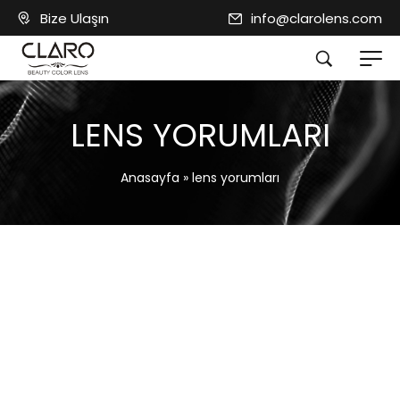
Bize Ulaşın
info@clarolens.com
LENS YORUMLARI
Anasayfa
»
lens yorumları