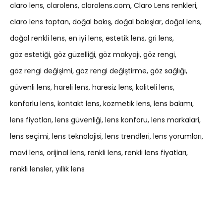
claro lens
clarolens
clarolens.com
Claro Lens renkleri
claro lens toptan
doğal bakış
doğal bakışlar
doğal lens
doğal renkli lens
en iyi lens
estetik lens
gri lens
göz estetiği
göz güzelliği
göz makyajı
göz rengi
göz rengi değişimi
göz rengi değiştirme
göz sağlığı
güvenli lens
hareli lens
haresiz lens
kaliteli lens
konforlu lens
kontakt lens
kozmetik lens
lens bakımı
lens fiyatları
lens güvenliği
lens konforu
lens markalari
lens seçimi
lens teknolojisi
lens trendleri
lens yorumları
mavi lens
orijinal lens
renkli lens
renkli lens fiyatları
renkli lensler
yıllık lens