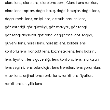
claro lens
clarolens
clarolens.com
Claro Lens renkleri
claro lens toptan
doğal bakış
doğal bakışlar
doğal lens
doğal renkli lens
en iyi lens
estetik lens
gri lens
göz estetiği
göz güzelliği
göz makyajı
göz rengi
göz rengi değişimi
göz rengi değiştirme
göz sağlığı
güvenli lens
hareli lens
haresiz lens
kaliteli lens
konforlu lens
kontakt lens
kozmetik lens
lens bakımı
lens fiyatları
lens güvenliği
lens konforu
lens markalari
lens seçimi
lens teknolojisi
lens trendleri
lens yorumları
mavi lens
orijinal lens
renkli lens
renkli lens fiyatları
renkli lensler
yıllık lens