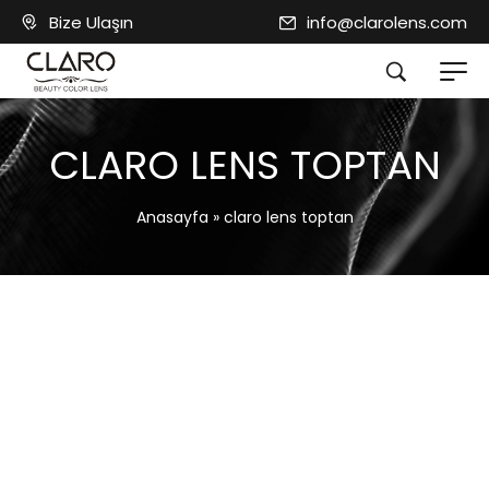
Bize Ulaşın
info@clarolens.com
CLARO LENS TOPTAN
Anasayfa
»
claro lens toptan