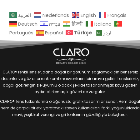
العربية
Nederlands
English
Français
Deutsch
עִבְרִית
हिन्दी
Italiano
Türkçe
Português
Español
اردو
CLARO® renkli lensler, daha doğal bir görünüm sağlamak için benzersiz
desenler ve göz alıcı renk kombinasyonlarını bir araya getirir. Lenslerimiz,
doğal göz renginizle uyumlu olacak şekilde tasarlanmıştır; koyu gözleri
aydınlatırken açık gözleri de vurgular.
CLARO®, lens tutkunlarına olağanüstü grafik tasarımlar sunar. Hem doğal
hem de çarpıcı bir etki yaratmak isteyen kullanıcıları; farklı yoğunluklarda
mavi, yeşil, kahverengi ve gri tonlarının güzelliğiyle buluşturur.