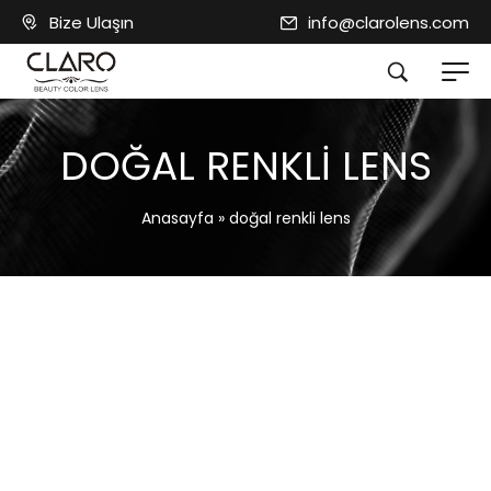
Bize Ulaşın
info@clarolens.com
DOĞAL RENKLI LENS
Anasayfa
»
doğal renkli lens