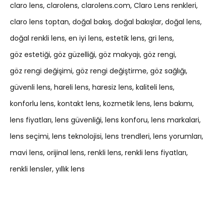
claro lens
clarolens
clarolens.com
Claro Lens renkleri
claro lens toptan
doğal bakış
doğal bakışlar
doğal lens
doğal renkli lens
en iyi lens
estetik lens
gri lens
göz estetiği
göz güzelliği
göz makyajı
göz rengi
göz rengi değişimi
göz rengi değiştirme
göz sağlığı
güvenli lens
hareli lens
haresiz lens
kaliteli lens
konforlu lens
kontakt lens
kozmetik lens
lens bakımı
lens fiyatları
lens güvenliği
lens konforu
lens markalari
lens seçimi
lens teknolojisi
lens trendleri
lens yorumları
mavi lens
orijinal lens
renkli lens
renkli lens fiyatları
renkli lensler
yıllık lens