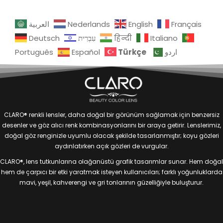
العربية
Nederlands
English
Français
Deutsch
עִבְרִית
हिन्दी
Italiano
Türkçe
Português
Español
اردو
CLARO® renkli lensler, daha doğal bir görünüm sağlamak için benzersiz
desenler ve göz alıcı renk kombinasyonlarını bir araya getirir. Lenslerimiz,
doğal göz renginizle uyumlu olacak şekilde tasarlanmıştır; koyu gözleri
aydınlatırken açık gözleri de vurgular.
CLARO®, lens tutkunlarına olağanüstü grafik tasarımlar sunar. Hem doğal
hem de çarpıcı bir etki yaratmak isteyen kullanıcıları; farklı yoğunluklarda
mavi, yeşil, kahverengi ve gri tonlarının güzelliğiyle buluşturur.