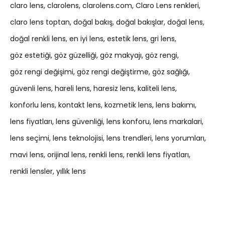
claro lens
clarolens
clarolens.com
Claro Lens renkleri
claro lens toptan
doğal bakış
doğal bakışlar
doğal lens
doğal renkli lens
en iyi lens
estetik lens
gri lens
göz estetiği
göz güzelliği
göz makyajı
göz rengi
göz rengi değişimi
göz rengi değiştirme
göz sağlığı
güvenli lens
hareli lens
haresiz lens
kaliteli lens
konforlu lens
kontakt lens
kozmetik lens
lens bakımı
lens fiyatları
lens güvenliği
lens konforu
lens markalari
lens seçimi
lens teknolojisi
lens trendleri
lens yorumları
mavi lens
orijinal lens
renkli lens
renkli lens fiyatları
renkli lensler
yıllık lens