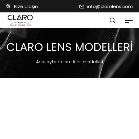
Bize Ulaşın
info@clarolens.com
CLARO LENS MODELLERI
Anasayfa
»
claro lens modelleri