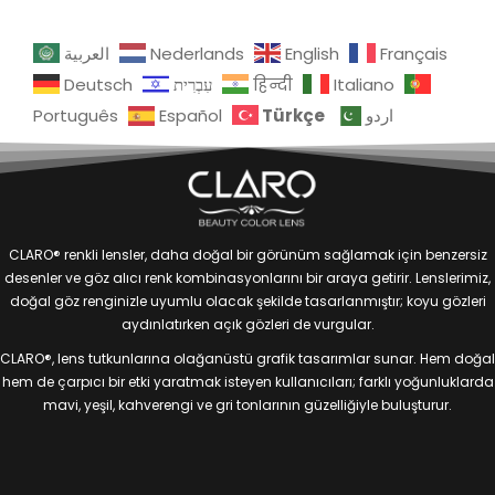
العربية
Nederlands
English
Français
Deutsch
עִבְרִית
हिन्दी
Italiano
Türkçe
Português
Español
اردو
CLARO® renkli lensler, daha doğal bir görünüm sağlamak için benzersiz
desenler ve göz alıcı renk kombinasyonlarını bir araya getirir. Lenslerimiz,
doğal göz renginizle uyumlu olacak şekilde tasarlanmıştır; koyu gözleri
aydınlatırken açık gözleri de vurgular.
CLARO®, lens tutkunlarına olağanüstü grafik tasarımlar sunar. Hem doğal
hem de çarpıcı bir etki yaratmak isteyen kullanıcıları; farklı yoğunluklarda
mavi, yeşil, kahverengi ve gri tonlarının güzelliğiyle buluşturur.