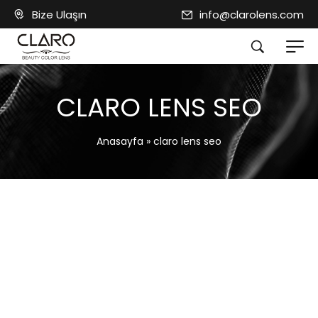
Bize Ulaşın
info@clarolens.com
CLARO LENS SEO
Anasayfa
»
claro lens seo