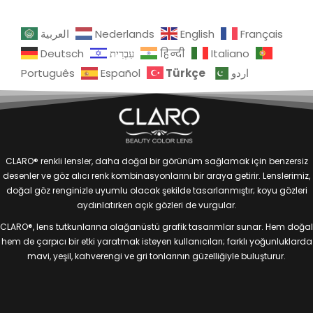
العربية
Nederlands
English
Français
Deutsch
עִבְרִית
हिन्दी
Italiano
Türkçe
Português
Español
اردو
CLARO® renkli lensler, daha doğal bir görünüm sağlamak için benzersiz
desenler ve göz alıcı renk kombinasyonlarını bir araya getirir. Lenslerimiz,
doğal göz renginizle uyumlu olacak şekilde tasarlanmıştır; koyu gözleri
aydınlatırken açık gözleri de vurgular.
CLARO®, lens tutkunlarına olağanüstü grafik tasarımlar sunar. Hem doğal
hem de çarpıcı bir etki yaratmak isteyen kullanıcıları; farklı yoğunluklarda
mavi, yeşil, kahverengi ve gri tonlarının güzelliğiyle buluşturur.