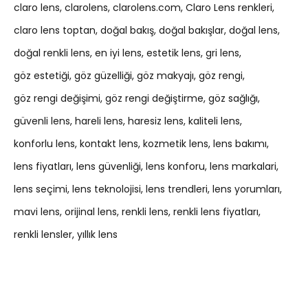
claro lens
clarolens
clarolens.com
Claro Lens renkleri
claro lens toptan
doğal bakış
doğal bakışlar
doğal lens
doğal renkli lens
en iyi lens
estetik lens
gri lens
göz estetiği
göz güzelliği
göz makyajı
göz rengi
göz rengi değişimi
göz rengi değiştirme
göz sağlığı
güvenli lens
hareli lens
haresiz lens
kaliteli lens
konforlu lens
kontakt lens
kozmetik lens
lens bakımı
lens fiyatları
lens güvenliği
lens konforu
lens markalari
lens seçimi
lens teknolojisi
lens trendleri
lens yorumları
mavi lens
orijinal lens
renkli lens
renkli lens fiyatları
renkli lensler
yıllık lens