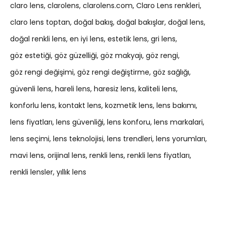
claro lens
clarolens
clarolens.com
Claro Lens renkleri
claro lens toptan
doğal bakış
doğal bakışlar
doğal lens
doğal renkli lens
en iyi lens
estetik lens
gri lens
göz estetiği
göz güzelliği
göz makyajı
göz rengi
göz rengi değişimi
göz rengi değiştirme
göz sağlığı
güvenli lens
hareli lens
haresiz lens
kaliteli lens
konforlu lens
kontakt lens
kozmetik lens
lens bakımı
lens fiyatları
lens güvenliği
lens konforu
lens markalari
lens seçimi
lens teknolojisi
lens trendleri
lens yorumları
mavi lens
orijinal lens
renkli lens
renkli lens fiyatları
renkli lensler
yıllık lens