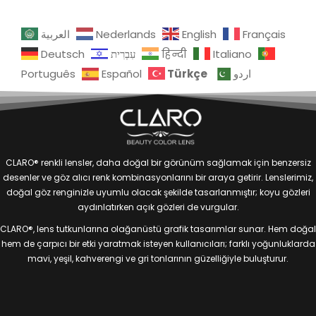
العربية
Nederlands
English
Français
Deutsch
עִבְרִית
हिन्दी
Italiano
Türkçe
Português
Español
اردو
CLARO® renkli lensler, daha doğal bir görünüm sağlamak için benzersiz
desenler ve göz alıcı renk kombinasyonlarını bir araya getirir. Lenslerimiz,
doğal göz renginizle uyumlu olacak şekilde tasarlanmıştır; koyu gözleri
aydınlatırken açık gözleri de vurgular.
CLARO®, lens tutkunlarına olağanüstü grafik tasarımlar sunar. Hem doğal
hem de çarpıcı bir etki yaratmak isteyen kullanıcıları; farklı yoğunluklarda
mavi, yeşil, kahverengi ve gri tonlarının güzelliğiyle buluşturur.