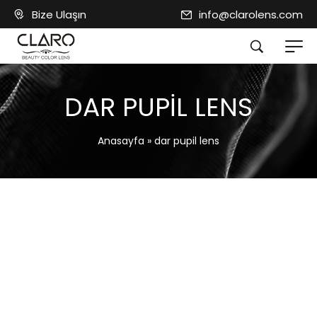
Bize Ulaşın
info@clarolens.com
DAR PUPIL LENS
Anasayfa
»
dar pupil lens