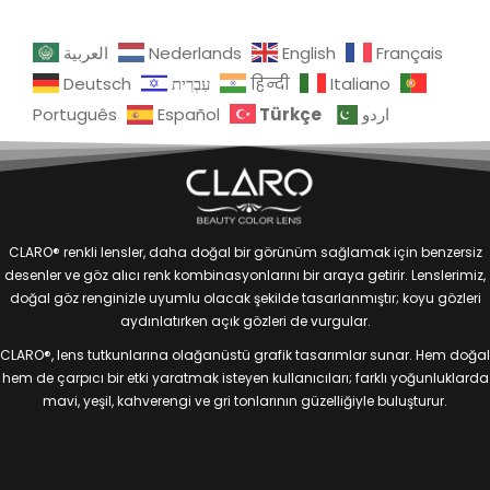
العربية
Nederlands
English
Français
Deutsch
עִבְרִית
हिन्दी
Italiano
Türkçe
Português
Español
اردو
CLARO® renkli lensler, daha doğal bir görünüm sağlamak için benzersiz
desenler ve göz alıcı renk kombinasyonlarını bir araya getirir. Lenslerimiz,
doğal göz renginizle uyumlu olacak şekilde tasarlanmıştır; koyu gözleri
aydınlatırken açık gözleri de vurgular.
CLARO®, lens tutkunlarına olağanüstü grafik tasarımlar sunar. Hem doğal
hem de çarpıcı bir etki yaratmak isteyen kullanıcıları; farklı yoğunluklarda
mavi, yeşil, kahverengi ve gri tonlarının güzelliğiyle buluşturur.