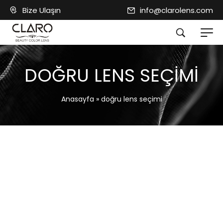
Bize Ulaşın
info@clarolens.com
DOĞRU LENS SEÇIMI
Anasayfa
»
doğru lens seçimi