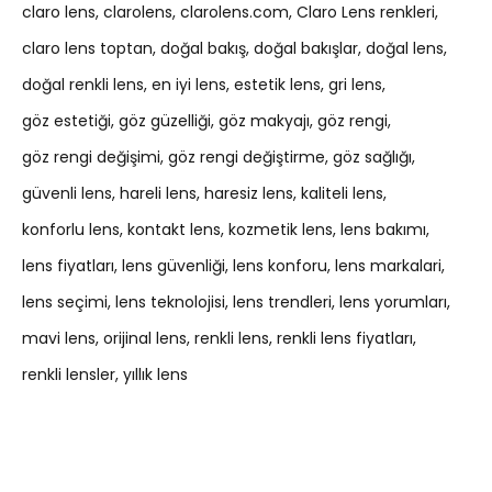
claro lens
clarolens
clarolens.com
Claro Lens renkleri
claro lens toptan
doğal bakış
doğal bakışlar
doğal lens
doğal renkli lens
en iyi lens
estetik lens
gri lens
göz estetiği
göz güzelliği
göz makyajı
göz rengi
göz rengi değişimi
göz rengi değiştirme
göz sağlığı
güvenli lens
hareli lens
haresiz lens
kaliteli lens
konforlu lens
kontakt lens
kozmetik lens
lens bakımı
lens fiyatları
lens güvenliği
lens konforu
lens markalari
lens seçimi
lens teknolojisi
lens trendleri
lens yorumları
mavi lens
orijinal lens
renkli lens
renkli lens fiyatları
renkli lensler
yıllık lens