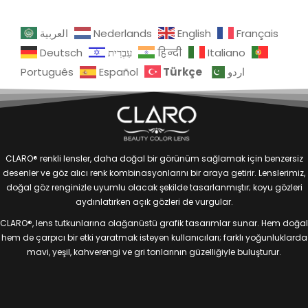
العربية
Nederlands
English
Français
Deutsch
עִבְרִית
हिन्दी
Italiano
Türkçe
Português
Español
اردو
CLARO® renkli lensler, daha doğal bir görünüm sağlamak için benzersiz
desenler ve göz alıcı renk kombinasyonlarını bir araya getirir. Lenslerimiz,
doğal göz renginizle uyumlu olacak şekilde tasarlanmıştır; koyu gözleri
aydınlatırken açık gözleri de vurgular.
CLARO®, lens tutkunlarına olağanüstü grafik tasarımlar sunar. Hem doğal
hem de çarpıcı bir etki yaratmak isteyen kullanıcıları; farklı yoğunluklarda
mavi, yeşil, kahverengi ve gri tonlarının güzelliğiyle buluşturur.