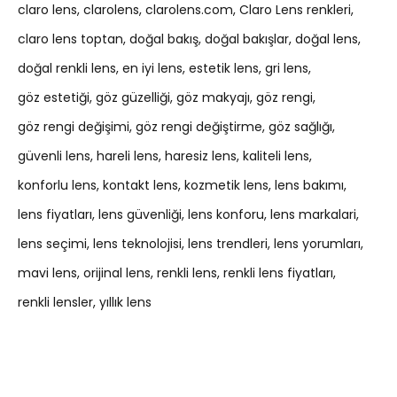
claro lens
clarolens
clarolens.com
Claro Lens renkleri
claro lens toptan
doğal bakış
doğal bakışlar
doğal lens
doğal renkli lens
en iyi lens
estetik lens
gri lens
göz estetiği
göz güzelliği
göz makyajı
göz rengi
göz rengi değişimi
göz rengi değiştirme
göz sağlığı
güvenli lens
hareli lens
haresiz lens
kaliteli lens
konforlu lens
kontakt lens
kozmetik lens
lens bakımı
lens fiyatları
lens güvenliği
lens konforu
lens markalari
lens seçimi
lens teknolojisi
lens trendleri
lens yorumları
mavi lens
orijinal lens
renkli lens
renkli lens fiyatları
renkli lensler
yıllık lens