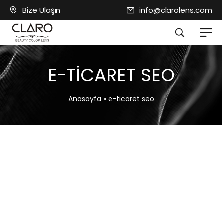
Bize Ulaşın
info@clarolens.com
E-TICARET SEO
Anasayfa
»
e-ticaret seo