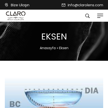
Bize Ulaşın
info@clarolens.com
EKSEN
Anasayfa
»
Eksen