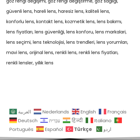
göz rengi değişimi
göz rengi değiştirme
göz sağlığı
güvenli lens
hareli lens
haresiz lens
kaliteli lens
konforlu lens
kontakt lens
kozmetik lens
lens bakımı
lens fiyatları
lens güvenliği
lens konforu
lens markalari
lens seçimi
lens teknolojisi
lens trendleri
lens yorumları
mavi lens
orijinal lens
renkli lens
renkli lens fiyatları
renkli lensler
yıllık lens
العربية
Nederlands
English
Français
Deutsch
עִבְרִית
हिन्दी
Italiano
Türkçe
Português
Español
اردو