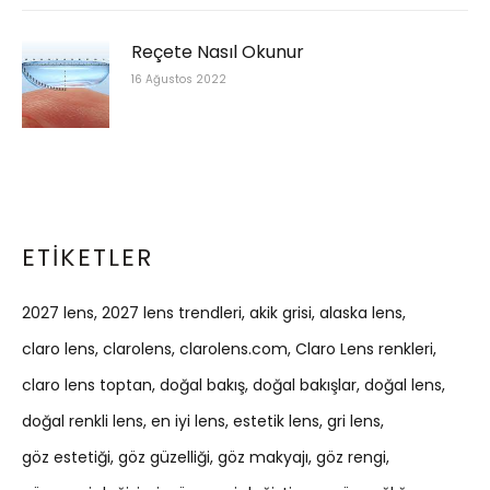
Reçete Nasıl Okunur
16 Ağustos 2022
ETIKETLER
2027 lens
2027 lens trendleri
akik grisi
alaska lens
claro lens
clarolens
clarolens.com
Claro Lens renkleri
claro lens toptan
doğal bakış
doğal bakışlar
doğal lens
doğal renkli lens
en iyi lens
estetik lens
gri lens
göz estetiği
göz güzelliği
göz makyajı
göz rengi