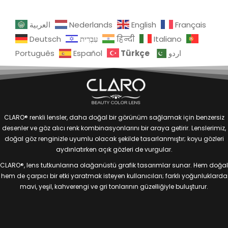
العربية
Nederlands
English
Français
Deutsch
עִבְרִית
हिन्दी
Italiano
Türkçe
Português
Español
اردو
CLARO® renkli lensler, daha doğal bir görünüm sağlamak için benzersiz
desenler ve göz alıcı renk kombinasyonlarını bir araya getirir. Lenslerimiz,
doğal göz renginizle uyumlu olacak şekilde tasarlanmıştır; koyu gözleri
aydınlatırken açık gözleri de vurgular.
CLARO®, lens tutkunlarına olağanüstü grafik tasarımlar sunar. Hem doğal
hem de çarpıcı bir etki yaratmak isteyen kullanıcıları; farklı yoğunluklarda
mavi, yeşil, kahverengi ve gri tonlarının güzelliğiyle buluşturur.