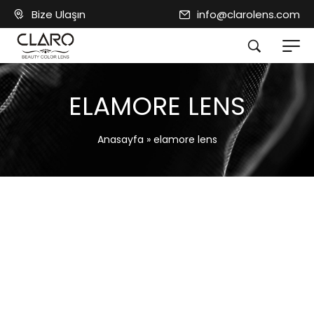
Bize Ulaşın
info@clarolens.com
ELAMORE LENS
Anasayfa
»
elamore lens