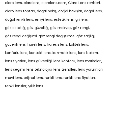
claro lens
clarolens
clarolens.com
Claro Lens renkleri
claro lens toptan
doğal bakış
doğal bakışlar
doğal lens
doğal renkli lens
en iyi lens
estetik lens
gri lens
göz estetiği
göz güzelliği
göz makyajı
göz rengi
göz rengi değişimi
göz rengi değiştirme
göz sağlığı
güvenli lens
hareli lens
haresiz lens
kaliteli lens
konforlu lens
kontakt lens
kozmetik lens
lens bakımı
lens fiyatları
lens güvenliği
lens konforu
lens markalari
lens seçimi
lens teknolojisi
lens trendleri
lens yorumları
mavi lens
orijinal lens
renkli lens
renkli lens fiyatları
renkli lensler
yıllık lens