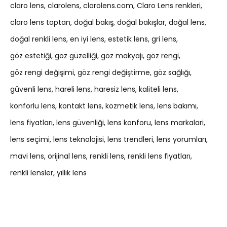
claro lens
clarolens
clarolens.com
Claro Lens renkleri
claro lens toptan
doğal bakış
doğal bakışlar
doğal lens
doğal renkli lens
en iyi lens
estetik lens
gri lens
göz estetiği
göz güzelliği
göz makyajı
göz rengi
göz rengi değişimi
göz rengi değiştirme
göz sağlığı
güvenli lens
hareli lens
haresiz lens
kaliteli lens
konforlu lens
kontakt lens
kozmetik lens
lens bakımı
lens fiyatları
lens güvenliği
lens konforu
lens markalari
lens seçimi
lens teknolojisi
lens trendleri
lens yorumları
mavi lens
orijinal lens
renkli lens
renkli lens fiyatları
renkli lensler
yıllık lens