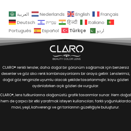
العربية
Nederlands
English
Français
Deutsch
עִבְרִית
हिन्दी
Italiano
Türkçe
Português
Español
اردو
CLARO® renkli lensler, daha doğal bir görünüm sağlamak için benzersiz
desenler ve göz alıcı renk kombinasyonlarını bir araya getirir. Lenslerimiz,
doğal göz renginizle uyumlu olacak şekilde tasarlanmıştır; koyu gözleri
aydınlatırken açık gözleri de vurgular.
CLARO®, lens tutkunlarına olağanüstü grafik tasarımlar sunar. Hem doğal
hem de çarpıcı bir etki yaratmak isteyen kullanıcıları; farklı yoğunluklarda
mavi, yeşil, kahverengi ve gri tonlarının güzelliğiyle buluşturur.