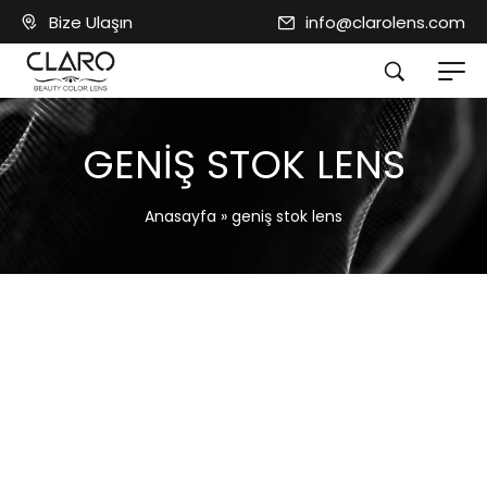
Bize Ulaşın
info@clarolens.com
GENIŞ STOK LENS
Anasayfa
»
geniş stok lens