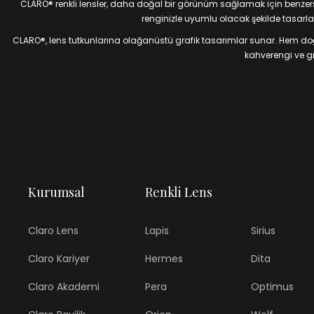
CLARO® renkli lensler, daha doğal bir görünüm sağlamak için benzersiz
renginizle uyumlu olacak şekilde tasarlan
CLARO®, lens tutkunlarına olağanüstü grafik tasarımlar sunar. Hem doğal
kahverengi ve gri
Kurumsal
Renkli Lens
Claro Lens
Lapis
Sirius
Claro Kariyer
Hermes
Dita
Claro Akademi
Pera
Optimus