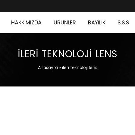
HAKKIMIZDA
ÜRÜNLER
BAYİLİK
S.S.S
ILERI TEKNOLOJI LENS
Anasayfa
»
ileri teknoloji lens