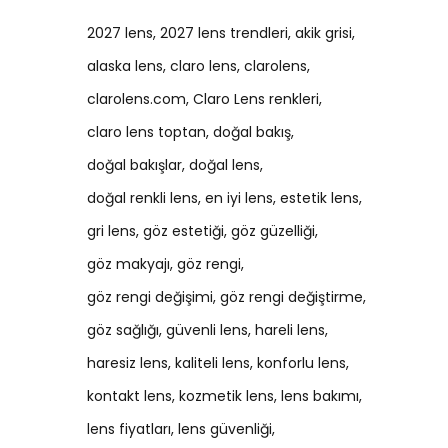
2027 lens
2027 lens trendleri
akik grisi
alaska lens
claro lens
clarolens
clarolens.com
Claro Lens renkleri
claro lens toptan
doğal bakış
doğal bakışlar
doğal lens
doğal renkli lens
en iyi lens
estetik lens
gri lens
göz estetiği
göz güzelliği
göz makyajı
göz rengi
göz rengi değişimi
göz rengi değiştirme
göz sağlığı
güvenli lens
hareli lens
haresiz lens
kaliteli lens
konforlu lens
kontakt lens
kozmetik lens
lens bakımı
lens fiyatları
lens güvenliği