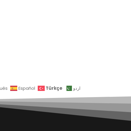
Türkçe
guês
Español
اردو