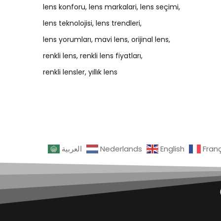
lens konforu
lens markalari
lens seçimi
lens teknolojisi
lens trendleri
lens yorumları
mavi lens
orijinal lens
renkli lens
renkli lens fiyatları
renkli lensler
yıllık lens
العربية
Nederlands
English
Fran