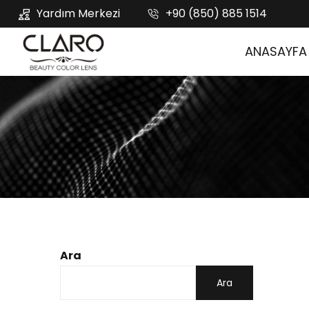
Yardım Merkezi
+90 (850) 885 1514
ANASAYFA
Ara
Ara