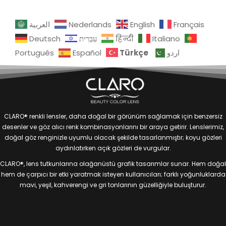
العربية
Nederlands
English
Français
Deutsch
עִבְרִית
हिन्दी
Italiano
Türkçe
Português
Español
اردو
CLARO® renkli lensler, daha doğal bir görünüm sağlamak için benzersiz
desenler ve göz alıcı renk kombinasyonlarını bir araya getirir. Lenslerimiz,
doğal göz renginizle uyumlu olacak şekilde tasarlanmıştır; koyu gözleri
aydınlatırken açık gözleri de vurgular.
CLARO®, lens tutkunlarına olağanüstü grafik tasarımlar sunar. Hem doğal
hem de çarpıcı bir etki yaratmak isteyen kullanıcıları; farklı yoğunluklarda
mavi, yeşil, kahverengi ve gri tonlarının güzelliğiyle buluşturur.