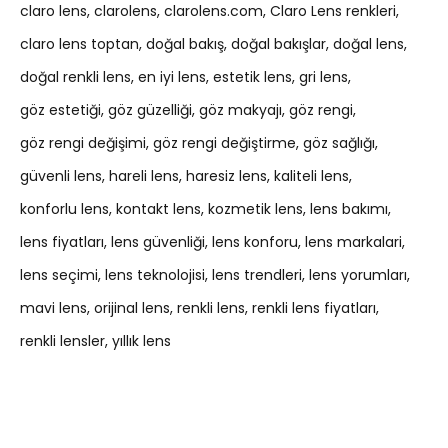
claro lens
clarolens
clarolens.com
Claro Lens renkleri
claro lens toptan
doğal bakış
doğal bakışlar
doğal lens
doğal renkli lens
en iyi lens
estetik lens
gri lens
göz estetiği
göz güzelliği
göz makyajı
göz rengi
göz rengi değişimi
göz rengi değiştirme
göz sağlığı
güvenli lens
hareli lens
haresiz lens
kaliteli lens
konforlu lens
kontakt lens
kozmetik lens
lens bakımı
lens fiyatları
lens güvenliği
lens konforu
lens markalari
lens seçimi
lens teknolojisi
lens trendleri
lens yorumları
mavi lens
orijinal lens
renkli lens
renkli lens fiyatları
renkli lensler
yıllık lens