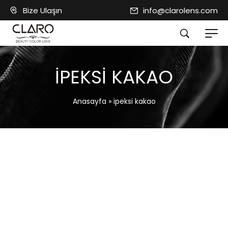
Bize Ulaşın
info@clarolens.com
IPEKSI KAKAO
Anasayfa
»
ipeksi kakao