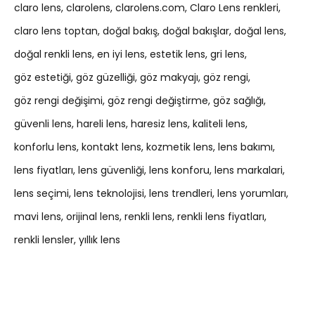
claro lens
clarolens
clarolens.com
Claro Lens renkleri
claro lens toptan
doğal bakış
doğal bakışlar
doğal lens
doğal renkli lens
en iyi lens
estetik lens
gri lens
göz estetiği
göz güzelliği
göz makyajı
göz rengi
göz rengi değişimi
göz rengi değiştirme
göz sağlığı
güvenli lens
hareli lens
haresiz lens
kaliteli lens
konforlu lens
kontakt lens
kozmetik lens
lens bakımı
lens fiyatları
lens güvenliği
lens konforu
lens markalari
lens seçimi
lens teknolojisi
lens trendleri
lens yorumları
mavi lens
orijinal lens
renkli lens
renkli lens fiyatları
renkli lensler
yıllık lens