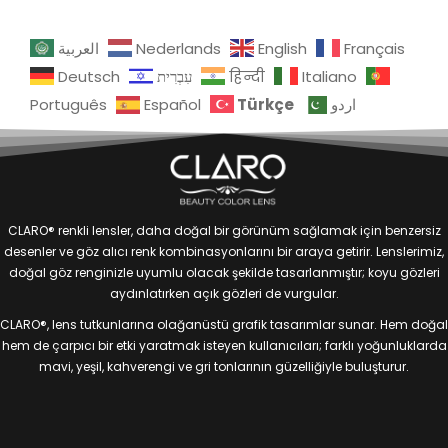
العربية
Nederlands
English
Français
Deutsch
עִבְרִית
हिन्दी
Italiano
Türkçe
Português
Español
اردو
CLARO® renkli lensler, daha doğal bir görünüm sağlamak için benzersiz
desenler ve göz alıcı renk kombinasyonlarını bir araya getirir. Lenslerimiz,
doğal göz renginizle uyumlu olacak şekilde tasarlanmıştır; koyu gözleri
aydınlatırken açık gözleri de vurgular.
CLARO®, lens tutkunlarına olağanüstü grafik tasarımlar sunar. Hem doğal
hem de çarpıcı bir etki yaratmak isteyen kullanıcıları; farklı yoğunluklarda
mavi, yeşil, kahverengi ve gri tonlarının güzelliğiyle buluşturur.