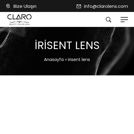
Bize Ulaşın
info@clarolens.com
IRISENT LENS
Anasayfa
»
irisent lens