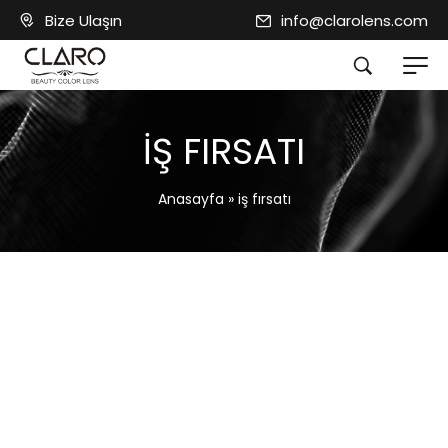
Bize Ulaşın
info@clarolens.com
IŞ FIRSATI
Anasayfa
»
iş fırsatı