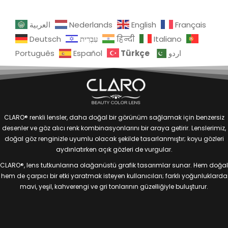
العربية
Nederlands
English
Français
Deutsch
עִבְרִית
हिन्दी
Italiano
Türkçe
Português
Español
اردو
CLARO® renkli lensler, daha doğal bir görünüm sağlamak için benzersiz
desenler ve göz alıcı renk kombinasyonlarını bir araya getirir. Lenslerimiz,
doğal göz renginizle uyumlu olacak şekilde tasarlanmıştır; koyu gözleri
aydınlatırken açık gözleri de vurgular.
CLARO®, lens tutkunlarına olağanüstü grafik tasarımlar sunar. Hem doğal
hem de çarpıcı bir etki yaratmak isteyen kullanıcıları; farklı yoğunluklarda
mavi, yeşil, kahverengi ve gri tonlarının güzelliğiyle buluşturur.