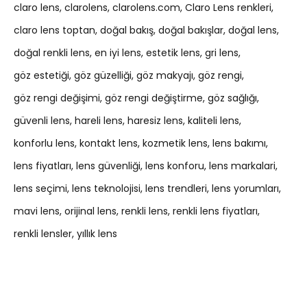
claro lens
clarolens
clarolens.com
Claro Lens renkleri
claro lens toptan
doğal bakış
doğal bakışlar
doğal lens
doğal renkli lens
en iyi lens
estetik lens
gri lens
göz estetiği
göz güzelliği
göz makyajı
göz rengi
göz rengi değişimi
göz rengi değiştirme
göz sağlığı
güvenli lens
hareli lens
haresiz lens
kaliteli lens
konforlu lens
kontakt lens
kozmetik lens
lens bakımı
lens fiyatları
lens güvenliği
lens konforu
lens markalari
lens seçimi
lens teknolojisi
lens trendleri
lens yorumları
mavi lens
orijinal lens
renkli lens
renkli lens fiyatları
renkli lensler
yıllık lens