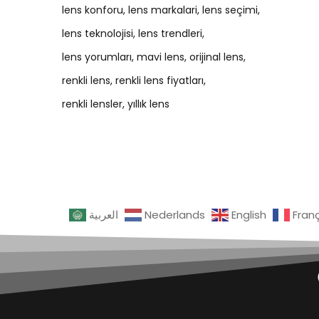
lens konforu
lens markalari
lens seçimi
lens teknolojisi
lens trendleri
lens yorumları
mavi lens
orijinal lens
renkli lens
renkli lens fiyatları
renkli lensler
yıllık lens
العربية
Nederlands
English
Fran