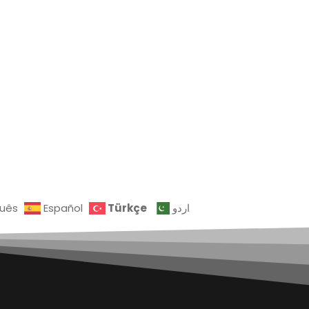
Türkçe
guês
Español
اردو