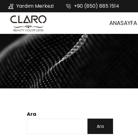
Yardım Merkezi
+90 (850) 885 1514
ANASAYFA
Ara
Ara