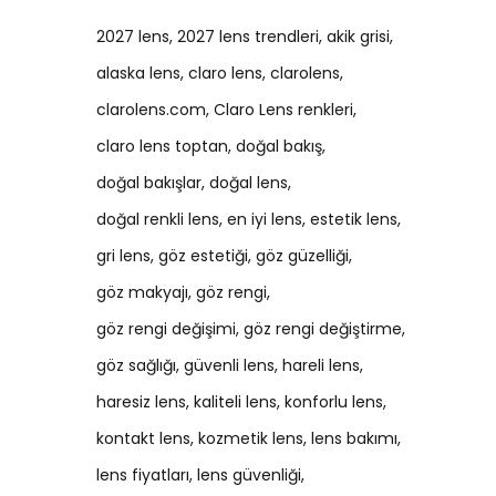
2027 lens
2027 lens trendleri
akik grisi
alaska lens
claro lens
clarolens
clarolens.com
Claro Lens renkleri
claro lens toptan
doğal bakış
doğal bakışlar
doğal lens
doğal renkli lens
en iyi lens
estetik lens
gri lens
göz estetiği
göz güzelliği
göz makyajı
göz rengi
göz rengi değişimi
göz rengi değiştirme
göz sağlığı
güvenli lens
hareli lens
haresiz lens
kaliteli lens
konforlu lens
kontakt lens
kozmetik lens
lens bakımı
lens fiyatları
lens güvenliği