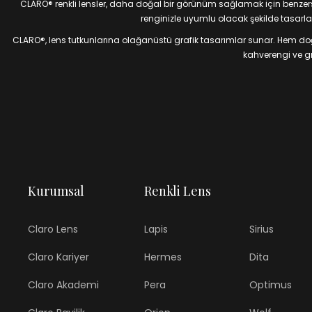
CLARO® renkli lensler, daha doğal bir görünüm sağlamak için benzersiz
renginizle uyumlu olacak şekilde tasarlan
CLARO®, lens tutkunlarına olağanüstü grafik tasarımlar sunar. Hem doğal
kahverengi ve gri
Kurumsal
Renkli Lens
Claro Lens
Lapis
Sirius
Claro Kariyer
Hermes
Dita
Claro Akademi
Pera
Optimus