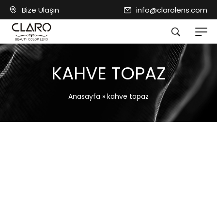
Bize Ulaşın
info@clarolens.com
KAHVE TOPAZ
Anasayfa
»
kahve topaz