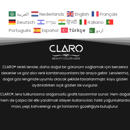
العربية
Nederlands
English
Français
Deutsch
עִבְרִית
हिन्दी
Italiano
Türkçe
Português
Español
اردو
CLARO® renkli lensler, daha doğal bir görünüm sağlamak için benzersiz
desenler ve göz alıcı renk kombinasyonlarını bir araya getirir. Lenslerimiz,
doğal göz renginizle uyumlu olacak şekilde tasarlanmıştır; koyu gözleri
aydınlatırken açık gözleri de vurgular.
CLARO®, lens tutkunlarına olağanüstü grafik tasarımlar sunar. Hem doğal
hem de çarpıcı bir etki yaratmak isteyen kullanıcıları; farklı yoğunluklarda
mavi, yeşil, kahverengi ve gri tonlarının güzelliğiyle buluşturur.