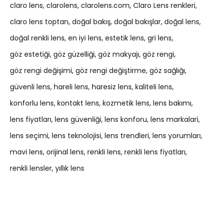
claro lens
clarolens
clarolens.com
Claro Lens renkleri
claro lens toptan
doğal bakış
doğal bakışlar
doğal lens
doğal renkli lens
en iyi lens
estetik lens
gri lens
göz estetiği
göz güzelliği
göz makyajı
göz rengi
göz rengi değişimi
göz rengi değiştirme
göz sağlığı
güvenli lens
hareli lens
haresiz lens
kaliteli lens
konforlu lens
kontakt lens
kozmetik lens
lens bakımı
lens fiyatları
lens güvenliği
lens konforu
lens markalari
lens seçimi
lens teknolojisi
lens trendleri
lens yorumları
mavi lens
orijinal lens
renkli lens
renkli lens fiyatları
renkli lensler
yıllık lens