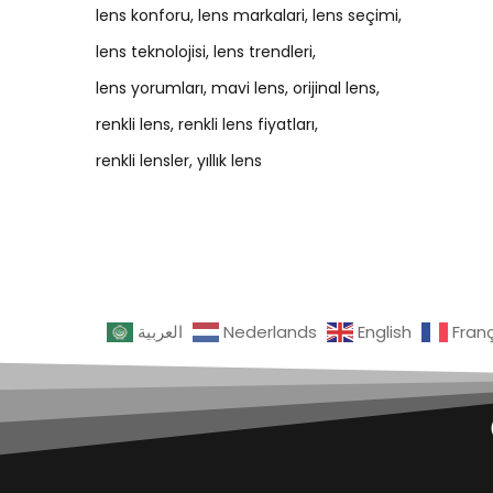
lens konforu
lens markalari
lens seçimi
lens teknolojisi
lens trendleri
lens yorumları
mavi lens
orijinal lens
renkli lens
renkli lens fiyatları
renkli lensler
yıllık lens
العربية
Nederlands
English
Fran