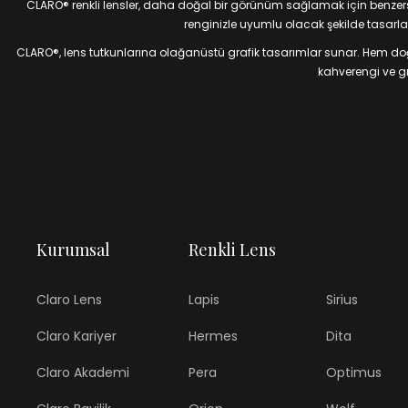
CLARO® renkli lensler, daha doğal bir görünüm sağlamak için benzersiz
renginizle uyumlu olacak şekilde tasarlan
CLARO®, lens tutkunlarına olağanüstü grafik tasarımlar sunar. Hem doğal
kahverengi ve gri
Kurumsal
Renkli Lens
Claro Lens
Lapis
Sirius
Claro Kariyer
Hermes
Dita
Claro Akademi
Pera
Optimus