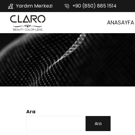
Yardım Merkezi
+90 (850) 885 1514
ANASAYFA
Ara
Ara