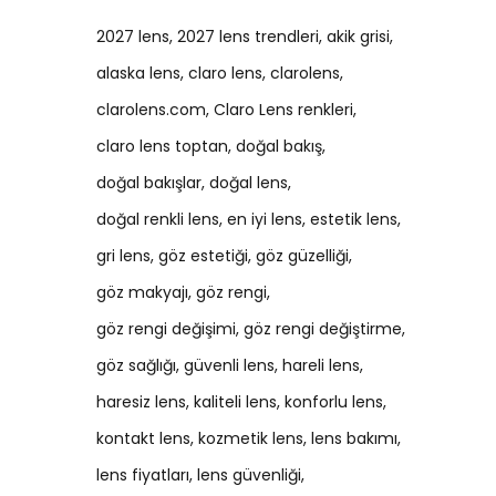
2027 lens
2027 lens trendleri
akik grisi
alaska lens
claro lens
clarolens
clarolens.com
Claro Lens renkleri
claro lens toptan
doğal bakış
doğal bakışlar
doğal lens
doğal renkli lens
en iyi lens
estetik lens
gri lens
göz estetiği
göz güzelliği
göz makyajı
göz rengi
göz rengi değişimi
göz rengi değiştirme
göz sağlığı
güvenli lens
hareli lens
haresiz lens
kaliteli lens
konforlu lens
kontakt lens
kozmetik lens
lens bakımı
lens fiyatları
lens güvenliği