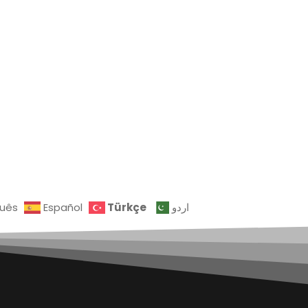
Türkçe
guês
Español
اردو