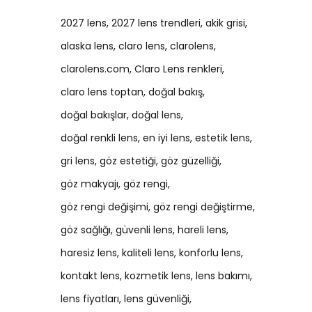
2027 lens
2027 lens trendleri
akik grisi
alaska lens
claro lens
clarolens
clarolens.com
Claro Lens renkleri
claro lens toptan
doğal bakış
doğal bakışlar
doğal lens
doğal renkli lens
en iyi lens
estetik lens
gri lens
göz estetiği
göz güzelliği
göz makyajı
göz rengi
göz rengi değişimi
göz rengi değiştirme
göz sağlığı
güvenli lens
hareli lens
haresiz lens
kaliteli lens
konforlu lens
kontakt lens
kozmetik lens
lens bakımı
lens fiyatları
lens güvenliği