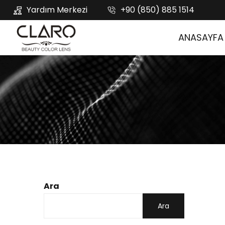
Yardım Merkezi
+90 (850) 885 1514
ANASAYFA
Ara
Ara