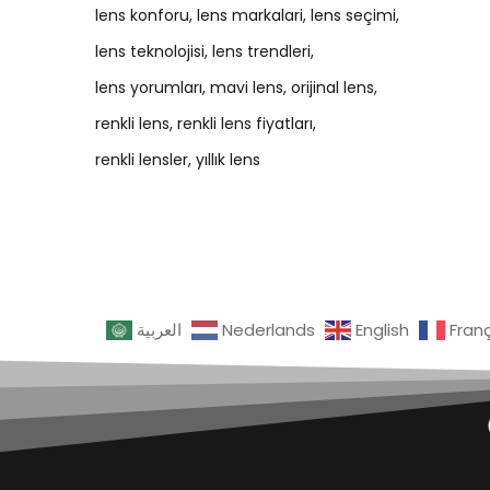
lens konforu
lens markalari
lens seçimi
lens teknolojisi
lens trendleri
lens yorumları
mavi lens
orijinal lens
renkli lens
renkli lens fiyatları
renkli lensler
yıllık lens
العربية
Nederlands
English
Fran