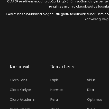
CLARO® renkli lensler, daha doğal bir görünüm sağlamak için benzersiz
renginizle uyumlu olacak şekilde tasarlan
CLARO®, lens tutkunlarına olağanüstü grafik tasarımlar sunar. Hem doğal
kahverengi ve gri
Kurumsal
Renkli Lens
Claro Lens
Lapis
Sirius
Claro Kariyer
Hermes
Dita
Claro Akademi
Pera
Optimus