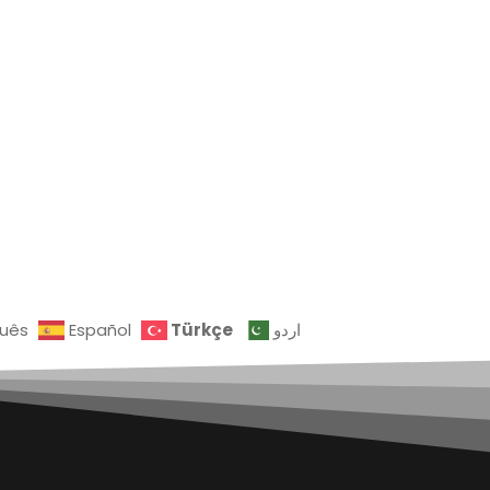
Türkçe
guês
Español
اردو