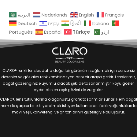
العربية
Nederlands
English
Français
Deutsch
עִבְרִית
हिन्दी
Italiano
Türkçe
Português
Español
اردو
CLARO® renkli lensler, daha doğal bir görünüm sağlamak için benzersiz
desenler ve göz alıcı renk kombinasyonlarını bir araya getirir. Lenslerimiz,
doğal göz renginizle uyumlu olacak şekilde tasarlanmıştır; koyu gözleri
aydınlatırken açık gözleri de vurgular.
CLARO®, lens tutkunlarına olağanüstü grafik tasarımlar sunar. Hem doğal
hem de çarpıcı bir etki yaratmak isteyen kullanıcıları; farklı yoğunluklarda
mavi, yeşil, kahverengi ve gri tonlarının güzelliğiyle buluşturur.