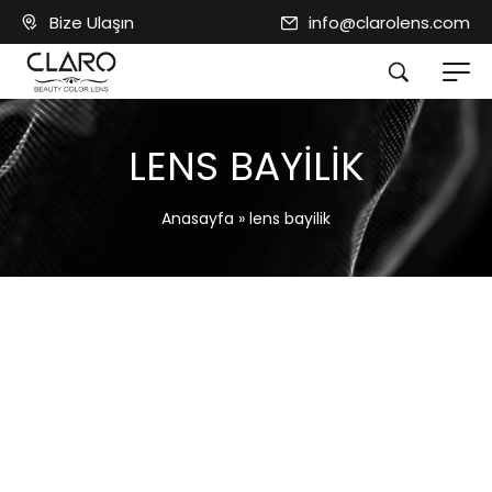
Bize Ulaşın
info@clarolens.com
LENS BAYILIK
Anasayfa
»
lens bayilik