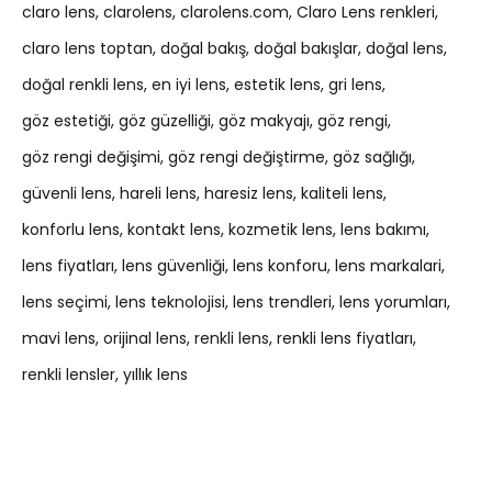
claro lens
clarolens
clarolens.com
Claro Lens renkleri
claro lens toptan
doğal bakış
doğal bakışlar
doğal lens
doğal renkli lens
en iyi lens
estetik lens
gri lens
göz estetiği
göz güzelliği
göz makyajı
göz rengi
göz rengi değişimi
göz rengi değiştirme
göz sağlığı
güvenli lens
hareli lens
haresiz lens
kaliteli lens
konforlu lens
kontakt lens
kozmetik lens
lens bakımı
lens fiyatları
lens güvenliği
lens konforu
lens markalari
lens seçimi
lens teknolojisi
lens trendleri
lens yorumları
mavi lens
orijinal lens
renkli lens
renkli lens fiyatları
renkli lensler
yıllık lens