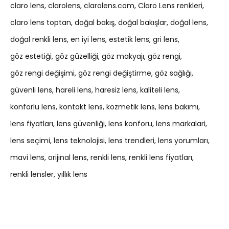
claro lens
clarolens
clarolens.com
Claro Lens renkleri
claro lens toptan
doğal bakış
doğal bakışlar
doğal lens
doğal renkli lens
en iyi lens
estetik lens
gri lens
göz estetiği
göz güzelliği
göz makyajı
göz rengi
göz rengi değişimi
göz rengi değiştirme
göz sağlığı
güvenli lens
hareli lens
haresiz lens
kaliteli lens
konforlu lens
kontakt lens
kozmetik lens
lens bakımı
lens fiyatları
lens güvenliği
lens konforu
lens markalari
lens seçimi
lens teknolojisi
lens trendleri
lens yorumları
mavi lens
orijinal lens
renkli lens
renkli lens fiyatları
renkli lensler
yıllık lens