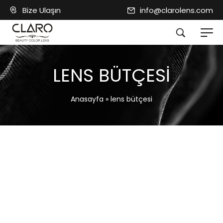
Bize Ulaşın
info@clarolens.com
LENS BÜTÇESI
Anasayfa
»
lens bütçesi