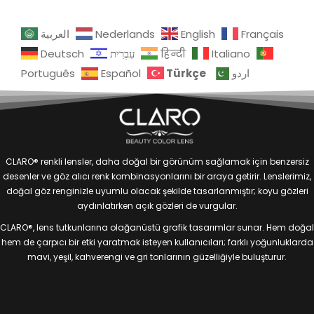
العربية
Nederlands
English
Français
Deutsch
עִבְרִית
हिन्दी
Italiano
Türkçe
Português
Español
اردو
CLARO® renkli lensler, daha doğal bir görünüm sağlamak için benzersiz
desenler ve göz alıcı renk kombinasyonlarını bir araya getirir. Lenslerimiz,
doğal göz renginizle uyumlu olacak şekilde tasarlanmıştır; koyu gözleri
aydınlatırken açık gözleri de vurgular.
CLARO®, lens tutkunlarına olağanüstü grafik tasarımlar sunar. Hem doğal
hem de çarpıcı bir etki yaratmak isteyen kullanıcıları; farklı yoğunluklarda
mavi, yeşil, kahverengi ve gri tonlarının güzelliğiyle buluşturur.