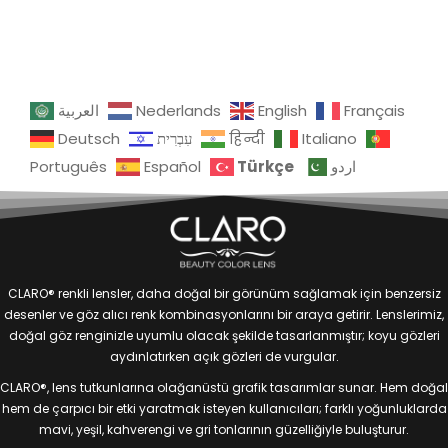
العربية
Nederlands
English
Français
Deutsch
עִבְרִית
हिन्दी
Italiano
Türkçe
Português
Español
اردو
CLARO® renkli lensler, daha doğal bir görünüm sağlamak için benzersiz
desenler ve göz alıcı renk kombinasyonlarını bir araya getirir. Lenslerimiz,
doğal göz renginizle uyumlu olacak şekilde tasarlanmıştır; koyu gözleri
aydınlatırken açık gözleri de vurgular.
CLARO®, lens tutkunlarına olağanüstü grafik tasarımlar sunar. Hem doğal
hem de çarpıcı bir etki yaratmak isteyen kullanıcıları; farklı yoğunluklarda
mavi, yeşil, kahverengi ve gri tonlarının güzelliğiyle buluşturur.