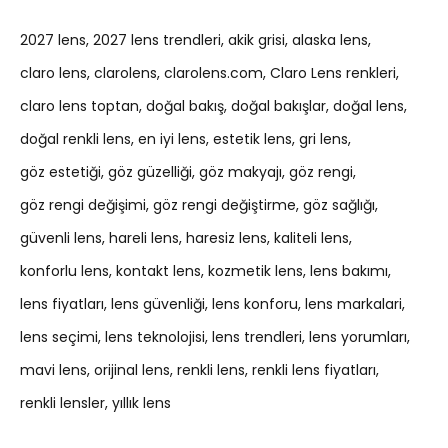
2027 lens
2027 lens trendleri
akik grisi
alaska lens
claro lens
clarolens
clarolens.com
Claro Lens renkleri
claro lens toptan
doğal bakış
doğal bakışlar
doğal lens
doğal renkli lens
en iyi lens
estetik lens
gri lens
göz estetiği
göz güzelliği
göz makyajı
göz rengi
göz rengi değişimi
göz rengi değiştirme
göz sağlığı
güvenli lens
hareli lens
haresiz lens
kaliteli lens
konforlu lens
kontakt lens
kozmetik lens
lens bakımı
lens fiyatları
lens güvenliği
lens konforu
lens markalari
lens seçimi
lens teknolojisi
lens trendleri
lens yorumları
mavi lens
orijinal lens
renkli lens
renkli lens fiyatları
renkli lensler
yıllık lens