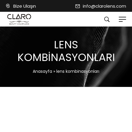
Bize Ulaşın
info@clarolens.com
LENS
KOMBINASYONLARI
Anasayfa
»
lens kombinasyonları