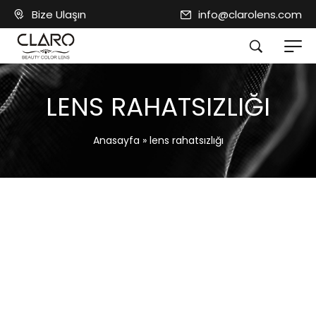
Bize Ulaşın
info@clarolens.com
LENS RAHATSIZLIĞI
Anasayfa
»
lens rahatsızlığı