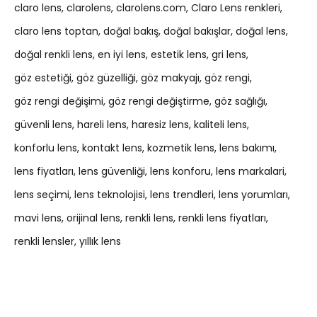
claro lens
clarolens
clarolens.com
Claro Lens renkleri
claro lens toptan
doğal bakış
doğal bakışlar
doğal lens
doğal renkli lens
en iyi lens
estetik lens
gri lens
göz estetiği
göz güzelliği
göz makyajı
göz rengi
göz rengi değişimi
göz rengi değiştirme
göz sağlığı
güvenli lens
hareli lens
haresiz lens
kaliteli lens
konforlu lens
kontakt lens
kozmetik lens
lens bakımı
lens fiyatları
lens güvenliği
lens konforu
lens markalari
lens seçimi
lens teknolojisi
lens trendleri
lens yorumları
mavi lens
orijinal lens
renkli lens
renkli lens fiyatları
renkli lensler
yıllık lens