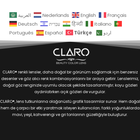
العربية
Nederlands
English
Français
Deutsch
עִבְרִית
हिन्दी
Italiano
Türkçe
Português
Español
اردو
CLARO® renkli lensler, daha doğal bir görünüm sağlamak için benzersiz
desenler ve göz alıcı renk kombinasyonlarını bir araya getirir. Lenslerimiz,
doğal göz renginizle uyumlu olacak şekilde tasarlanmıştır; koyu gözleri
aydınlatırken açık gözleri de vurgular.
CLARO®, lens tutkunlarına olağanüstü grafik tasarımlar sunar. Hem doğal
hem de çarpıcı bir etki yaratmak isteyen kullanıcıları; farklı yoğunluklarda
mavi, yeşil, kahverengi ve gri tonlarının güzelliğiyle buluşturur.