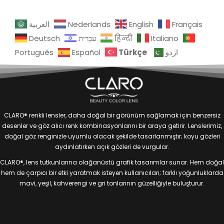
العربية
Nederlands
English
Français
Deutsch
עִבְרִית
हिन्दी
Italiano
Türkçe
Português
Español
اردو
CLARO® renkli lensler, daha doğal bir görünüm sağlamak için benzersiz
desenler ve göz alıcı renk kombinasyonlarını bir araya getirir. Lenslerimiz,
doğal göz renginizle uyumlu olacak şekilde tasarlanmıştır; koyu gözleri
aydınlatırken açık gözleri de vurgular.
CLARO®, lens tutkunlarına olağanüstü grafik tasarımlar sunar. Hem doğal
hem de çarpıcı bir etki yaratmak isteyen kullanıcıları; farklı yoğunluklarda
mavi, yeşil, kahverengi ve gri tonlarının güzelliğiyle buluşturur.