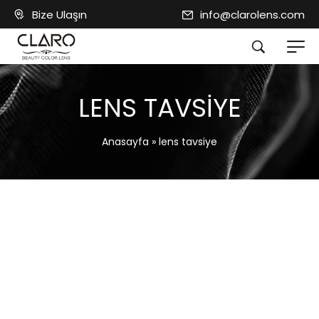
Bize Ulaşın
info@clarolens.com
LENS TAVSIYE
Anasayfa
»
lens tavsiye