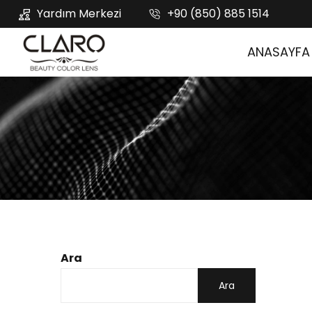
Yardım Merkezi
+90 (850) 885 1514
ANASAYFA
Ara
Ara