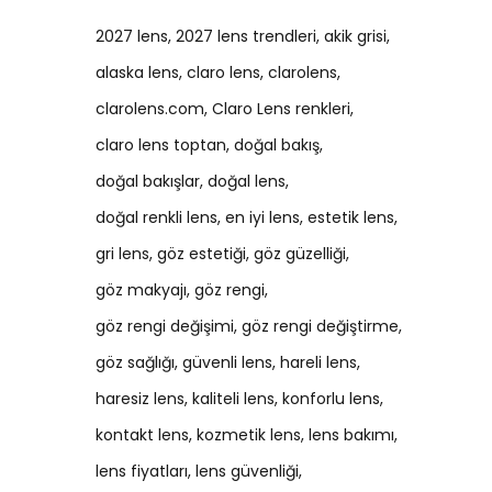
2027 lens
2027 lens trendleri
akik grisi
alaska lens
claro lens
clarolens
clarolens.com
Claro Lens renkleri
claro lens toptan
doğal bakış
doğal bakışlar
doğal lens
doğal renkli lens
en iyi lens
estetik lens
gri lens
göz estetiği
göz güzelliği
göz makyajı
göz rengi
göz rengi değişimi
göz rengi değiştirme
göz sağlığı
güvenli lens
hareli lens
haresiz lens
kaliteli lens
konforlu lens
kontakt lens
kozmetik lens
lens bakımı
lens fiyatları
lens güvenliği