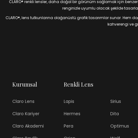
CLARO® renkli lensler, daha doğal bir görünüm sağlamak için benzersiz
renginizle uyumlu olacak şekilde tasarlan
CLARO®, lens tutkunlarına olağanüstü grafik tasarımlar sunar. Hem doğal
kahverengi ve gri
Kurumsal
Renkli Lens
Claro Lens
Lapis
Sirius
Claro Kariyer
Hermes
Dita
Claro Akademi
Pera
Optimus