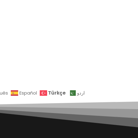
Türkçe
guês
Español
اردو