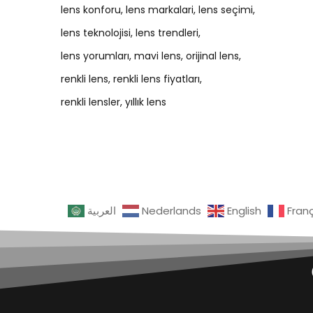
lens konforu
lens markalari
lens seçimi
lens teknolojisi
lens trendleri
lens yorumları
mavi lens
orijinal lens
renkli lens
renkli lens fiyatları
renkli lensler
yıllık lens
العربية
Nederlands
English
Fran