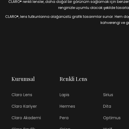
CLARO® renkli lensler, daha doğal bir görünüm sağlamak için benzersiz
renginizle uyumlu olacak şekilde tasarlan
CLARO®, lens tutkunlarına olağanüstü grafik tasarımlar sunar. Hem doğal
kahverengi ve gri
Kurumsal
Renkli Lens
Claro Lens
Lapis
Sirius
Claro Kariyer
Hermes
Dita
Claro Akademi
Pera
Optimus