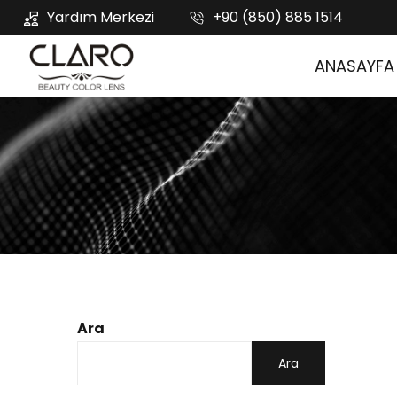
Yardım Merkezi
+90 (850) 885 1514
ANASAYFA
Ara
Ara