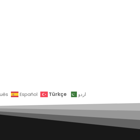
Türkçe
guês
Español
اردو