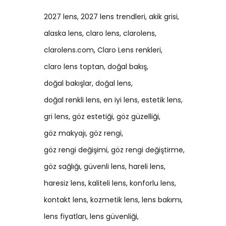
2027 lens
2027 lens trendleri
akik grisi
alaska lens
claro lens
clarolens
clarolens.com
Claro Lens renkleri
claro lens toptan
doğal bakış
doğal bakışlar
doğal lens
doğal renkli lens
en iyi lens
estetik lens
gri lens
göz estetiği
göz güzelliği
göz makyajı
göz rengi
göz rengi değişimi
göz rengi değiştirme
göz sağlığı
güvenli lens
hareli lens
haresiz lens
kaliteli lens
konforlu lens
kontakt lens
kozmetik lens
lens bakımı
lens fiyatları
lens güvenliği