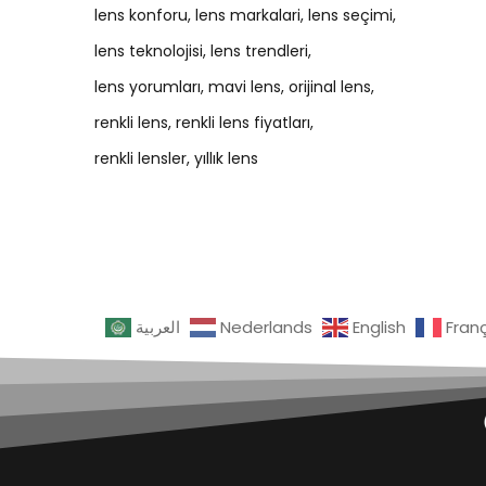
lens konforu
lens markalari
lens seçimi
lens teknolojisi
lens trendleri
lens yorumları
mavi lens
orijinal lens
renkli lens
renkli lens fiyatları
renkli lensler
yıllık lens
العربية
Nederlands
English
Fran