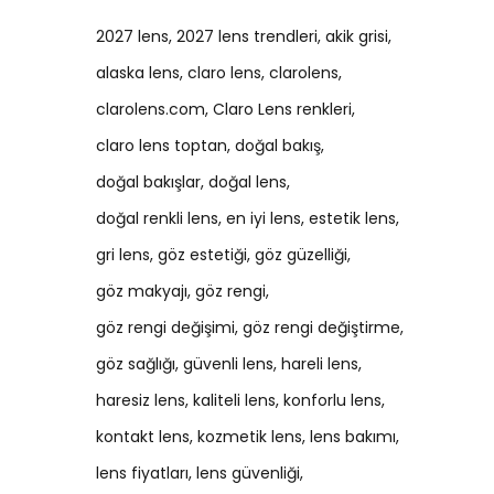
2027 lens
2027 lens trendleri
akik grisi
alaska lens
claro lens
clarolens
clarolens.com
Claro Lens renkleri
claro lens toptan
doğal bakış
doğal bakışlar
doğal lens
doğal renkli lens
en iyi lens
estetik lens
gri lens
göz estetiği
göz güzelliği
göz makyajı
göz rengi
göz rengi değişimi
göz rengi değiştirme
göz sağlığı
güvenli lens
hareli lens
haresiz lens
kaliteli lens
konforlu lens
kontakt lens
kozmetik lens
lens bakımı
lens fiyatları
lens güvenliği