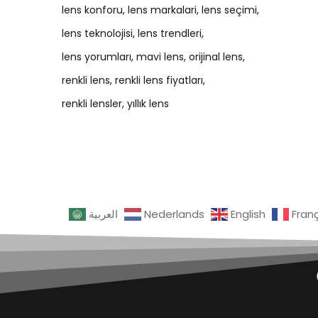
lens konforu
lens markalari
lens seçimi
lens teknolojisi
lens trendleri
lens yorumları
mavi lens
orijinal lens
renkli lens
renkli lens fiyatları
renkli lensler
yıllık lens
العربية
Nederlands
English
Fran