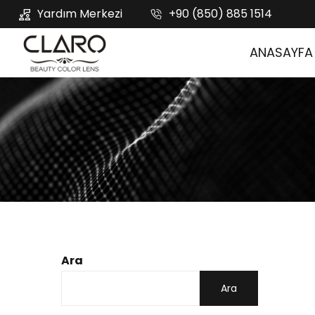
Yardım Merkezi
+90 (850) 885 1514
ANASAYFA
Ara
Ara