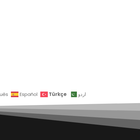
Türkçe
guês
Español
اردو