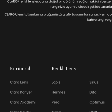
CLARO® renkli lensler, daha doğal bir görünüm sağlamak için benzersiz
renginizle uyumlu olacak şekilde tasarlan
CLARO®, lens tutkunlarına olağanüstü grafik tasarımlar sunar. Hem doğal
kahverengi ve gri
Kurumsal
Renkli Lens
Claro Lens
Lapis
Sirius
Claro Kariyer
Hermes
Dita
Claro Akademi
Pera
Optimus