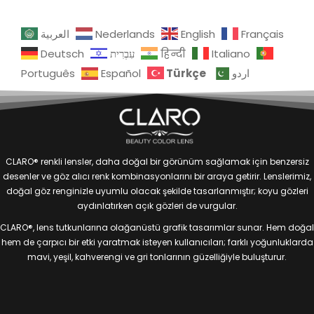
العربية
Nederlands
English
Français
Deutsch
עִבְרִית
हिन्दी
Italiano
Türkçe
Português
Español
اردو
CLARO® renkli lensler, daha doğal bir görünüm sağlamak için benzersiz
desenler ve göz alıcı renk kombinasyonlarını bir araya getirir. Lenslerimiz,
doğal göz renginizle uyumlu olacak şekilde tasarlanmıştır; koyu gözleri
aydınlatırken açık gözleri de vurgular.
CLARO®, lens tutkunlarına olağanüstü grafik tasarımlar sunar. Hem doğal
hem de çarpıcı bir etki yaratmak isteyen kullanıcıları; farklı yoğunluklarda
mavi, yeşil, kahverengi ve gri tonlarının güzelliğiyle buluşturur.