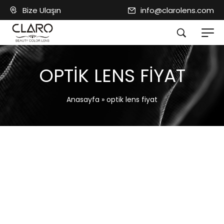
Bize Ulaşın
info@clarolens.com
OPTIK LENS FIYAT
Anasayfa
»
optik lens fiyat