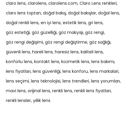
claro lens
clarolens
clarolens.com
Claro Lens renkleri
claro lens toptan
doğal bakış
doğal bakışlar
doğal lens
doğal renkli lens
en iyi lens
estetik lens
gri lens
göz estetiği
göz güzelliği
göz makyajı
göz rengi
göz rengi değişimi
göz rengi değiştirme
göz sağlığı
güvenli lens
hareli lens
haresiz lens
kaliteli lens
konforlu lens
kontakt lens
kozmetik lens
lens bakımı
lens fiyatları
lens güvenliği
lens konforu
lens markalari
lens seçimi
lens teknolojisi
lens trendleri
lens yorumları
mavi lens
orijinal lens
renkli lens
renkli lens fiyatları
renkli lensler
yıllık lens