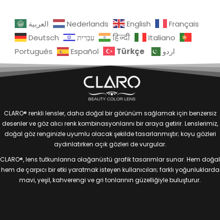
العربية
Nederlands
English
Français
Deutsch
עִבְרִית
हिन्दी
Italiano
Türkçe
Português
Español
اردو
CLARO® renkli lensler, daha doğal bir görünüm sağlamak için benzersiz
desenler ve göz alıcı renk kombinasyonlarını bir araya getirir. Lenslerimiz,
doğal göz renginizle uyumlu olacak şekilde tasarlanmıştır; koyu gözleri
aydınlatırken açık gözleri de vurgular.
CLARO®, lens tutkunlarına olağanüstü grafik tasarımlar sunar. Hem doğal
hem de çarpıcı bir etki yaratmak isteyen kullanıcıları; farklı yoğunluklarda
mavi, yeşil, kahverengi ve gri tonlarının güzelliğiyle buluşturur.