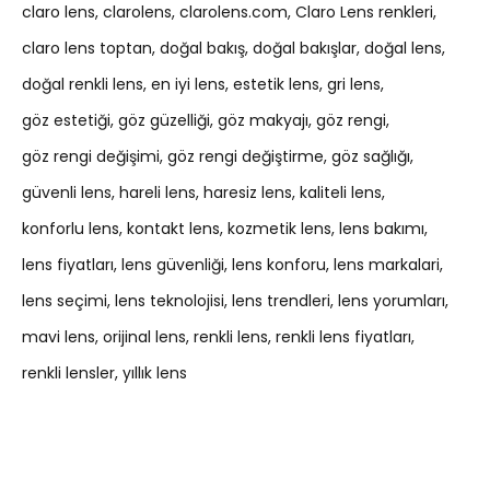
claro lens
clarolens
clarolens.com
Claro Lens renkleri
claro lens toptan
doğal bakış
doğal bakışlar
doğal lens
doğal renkli lens
en iyi lens
estetik lens
gri lens
göz estetiği
göz güzelliği
göz makyajı
göz rengi
göz rengi değişimi
göz rengi değiştirme
göz sağlığı
güvenli lens
hareli lens
haresiz lens
kaliteli lens
konforlu lens
kontakt lens
kozmetik lens
lens bakımı
lens fiyatları
lens güvenliği
lens konforu
lens markalari
lens seçimi
lens teknolojisi
lens trendleri
lens yorumları
mavi lens
orijinal lens
renkli lens
renkli lens fiyatları
renkli lensler
yıllık lens