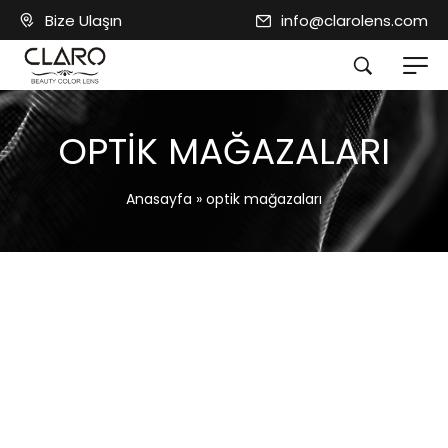
Bize Ulaşın
info@clarolens.com
OPTIK MAĞAZALARI
Anasayfa
»
optik mağazaları