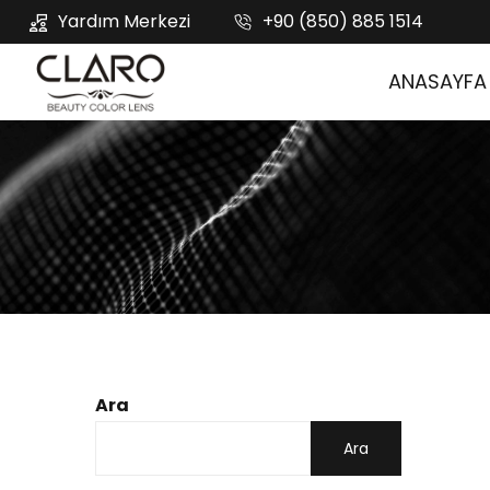
Yardım Merkezi
+90 (850) 885 1514
ANASAYFA
Ara
Ara