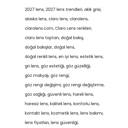
2027 lens
2027 lens trendleri
akik grisi
alaska lens
claro lens
clarolens
clarolens.com
Claro Lens renkleri
claro lens toptan
doğal bakış
doğal bakışlar
doğal lens
doğal renkli lens
en iyi lens
estetik lens
gri lens
göz estetiği
göz güzelliği
göz makyajı
göz rengi
göz rengi değişimi
göz rengi değiştirme
göz sağlığı
güvenli lens
hareli lens
haresiz lens
kaliteli lens
konforlu lens
kontakt lens
kozmetik lens
lens bakımı
lens fiyatları
lens güvenliği