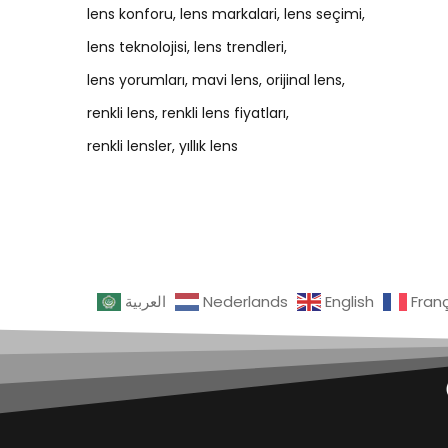
lens konforu
lens markalari
lens seçimi
lens teknolojisi
lens trendleri
lens yorumları
mavi lens
orijinal lens
renkli lens
renkli lens fiyatları
renkli lensler
yıllık lens
العربية
Nederlands
English
Fran