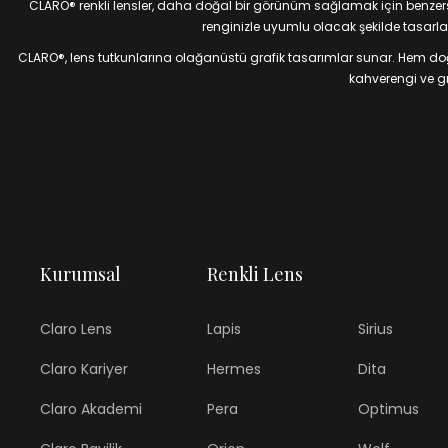
CLARO® renkli lensler, daha doğal bir görünüm sağlamak için benzersiz
renginizle uyumlu olacak şekilde tasarlan
CLARO®, lens tutkunlarına olağanüstü grafik tasarımlar sunar. Hem doğal
kahverengi ve gri
Kurumsal
Renkli Lens
Claro Lens
Lapis
Sirius
Claro Kariyer
Hermes
Dita
Claro Akademi
Pera
Optimus