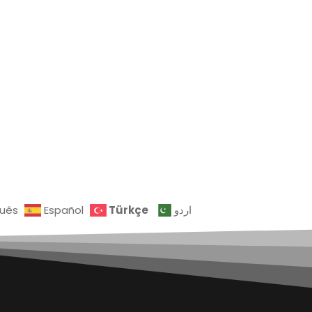
Türkçe
guês
Español
اردو