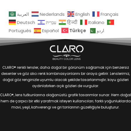
العربية
Nederlands
English
Français
Deutsch
עִבְרִית
हिन्दी
Italiano
Türkçe
Português
Español
اردو
CLARO® renkli lensler, daha doğal bir görünüm sağlamak için benzersiz
desenler ve göz alıcı renk kombinasyonlarını bir araya getirir. Lenslerimiz,
doğal göz renginizle uyumlu olacak şekilde tasarlanmıştır; koyu gözleri
aydınlatırken açık gözleri de vurgular.
CLARO®, lens tutkunlarına olağanüstü grafik tasarımlar sunar. Hem doğal
hem de çarpıcı bir etki yaratmak isteyen kullanıcıları; farklı yoğunluklarda
mavi, yeşil, kahverengi ve gri tonlarının güzelliğiyle buluşturur.