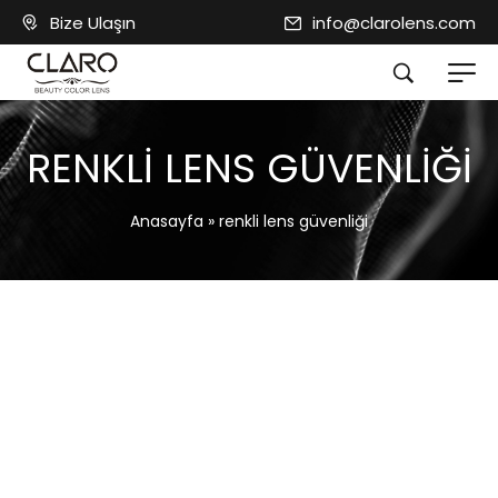
Bize Ulaşın
info@clarolens.com
RENKLI LENS GÜVENLIĞI
Anasayfa
»
renkli lens güvenliği