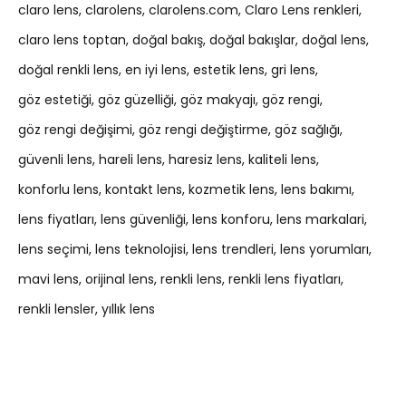
claro lens
clarolens
clarolens.com
Claro Lens renkleri
claro lens toptan
doğal bakış
doğal bakışlar
doğal lens
doğal renkli lens
en iyi lens
estetik lens
gri lens
göz estetiği
göz güzelliği
göz makyajı
göz rengi
göz rengi değişimi
göz rengi değiştirme
göz sağlığı
güvenli lens
hareli lens
haresiz lens
kaliteli lens
konforlu lens
kontakt lens
kozmetik lens
lens bakımı
lens fiyatları
lens güvenliği
lens konforu
lens markalari
lens seçimi
lens teknolojisi
lens trendleri
lens yorumları
mavi lens
orijinal lens
renkli lens
renkli lens fiyatları
renkli lensler
yıllık lens