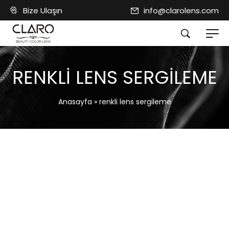
Bize Ulaşın
info@clarolens.com
RENKLI LENS SERGILEME
Anasayfa
»
renkli lens sergileme