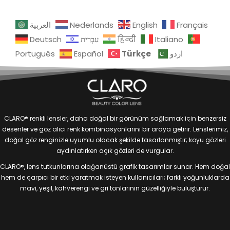
العربية
Nederlands
English
Français
Deutsch
עִבְרִית
हिन्दी
Italiano
Türkçe
Português
Español
اردو
CLARO® renkli lensler, daha doğal bir görünüm sağlamak için benzersiz
desenler ve göz alıcı renk kombinasyonlarını bir araya getirir. Lenslerimiz,
doğal göz renginizle uyumlu olacak şekilde tasarlanmıştır; koyu gözleri
aydınlatırken açık gözleri de vurgular.
CLARO®, lens tutkunlarına olağanüstü grafik tasarımlar sunar. Hem doğal
hem de çarpıcı bir etki yaratmak isteyen kullanıcıları; farklı yoğunluklarda
mavi, yeşil, kahverengi ve gri tonlarının güzelliğiyle buluşturur.