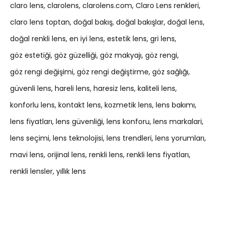
claro lens
clarolens
clarolens.com
Claro Lens renkleri
claro lens toptan
doğal bakış
doğal bakışlar
doğal lens
doğal renkli lens
en iyi lens
estetik lens
gri lens
göz estetiği
göz güzelliği
göz makyajı
göz rengi
göz rengi değişimi
göz rengi değiştirme
göz sağlığı
güvenli lens
hareli lens
haresiz lens
kaliteli lens
konforlu lens
kontakt lens
kozmetik lens
lens bakımı
lens fiyatları
lens güvenliği
lens konforu
lens markalari
lens seçimi
lens teknolojisi
lens trendleri
lens yorumları
mavi lens
orijinal lens
renkli lens
renkli lens fiyatları
renkli lensler
yıllık lens