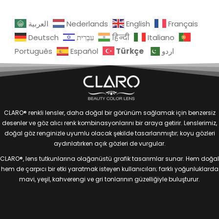
العربية
Nederlands
English
Français
Deutsch
עִבְרִית
हिन्दी
Italiano
Türkçe
Português
Español
اردو
CLARO® renkli lensler, daha doğal bir görünüm sağlamak için benzersiz
desenler ve göz alıcı renk kombinasyonlarını bir araya getirir. Lenslerimiz,
doğal göz renginizle uyumlu olacak şekilde tasarlanmıştır; koyu gözleri
aydınlatırken açık gözleri de vurgular.
CLARO®, lens tutkunlarına olağanüstü grafik tasarımlar sunar. Hem doğal
hem de çarpıcı bir etki yaratmak isteyen kullanıcıları; farklı yoğunluklarda
mavi, yeşil, kahverengi ve gri tonlarının güzelliğiyle buluşturur.