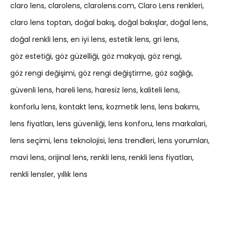
claro lens
clarolens
clarolens.com
Claro Lens renkleri
claro lens toptan
doğal bakış
doğal bakışlar
doğal lens
doğal renkli lens
en iyi lens
estetik lens
gri lens
göz estetiği
göz güzelliği
göz makyajı
göz rengi
göz rengi değişimi
göz rengi değiştirme
göz sağlığı
güvenli lens
hareli lens
haresiz lens
kaliteli lens
konforlu lens
kontakt lens
kozmetik lens
lens bakımı
lens fiyatları
lens güvenliği
lens konforu
lens markalari
lens seçimi
lens teknolojisi
lens trendleri
lens yorumları
mavi lens
orijinal lens
renkli lens
renkli lens fiyatları
renkli lensler
yıllık lens