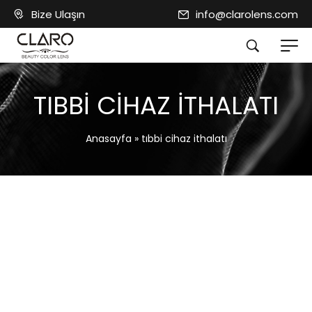
Bize Ulaşın
info@clarolens.com
TIBBI CIHAZ ITHALATI
Anasayfa
»
tıbbi cihaz ithalatı