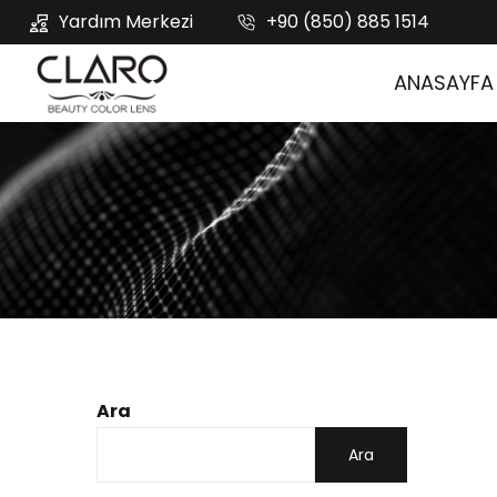
Yardım Merkezi
+90 (850) 885 1514
ANASAYFA
Ara
Ara