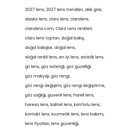
2027 lens
2027 lens trendleri
akik grisi
alaska lens
claro lens
clarolens
clarolens.com
Claro Lens renkleri
claro lens toptan
doğal bakış
doğal bakışlar
doğal lens
doğal renkli lens
en iyi lens
estetik lens
gri lens
göz estetiği
göz güzelliği
göz makyajı
göz rengi
göz rengi değişimi
göz rengi değiştirme
göz sağlığı
güvenli lens
hareli lens
haresiz lens
kaliteli lens
konforlu lens
kontakt lens
kozmetik lens
lens bakımı
lens fiyatları
lens güvenliği