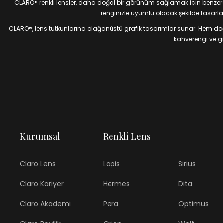
CLARO® renkli lensler, daha doğal bir görünüm sağlamak için benzersiz
renginizle uyumlu olacak şekilde tasarlan
CLARO®, lens tutkunlarına olağanüstü grafik tasarımlar sunar. Hem doğal
kahverengi ve gri
Kurumsal
Renkli Lens
Claro Lens
Lapis
Sirius
Claro Kariyer
Hermes
Dita
Claro Akademi
Pera
Optimus