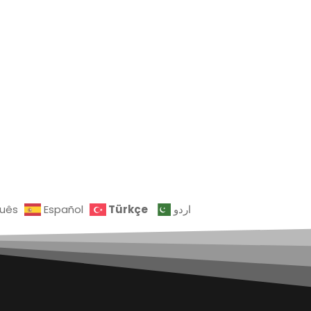
Türkçe
guês
Español
اردو