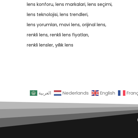
lens konforu
lens markalari
lens seçimi
lens teknolojisi
lens trendleri
lens yorumları
mavi lens
orijinal lens
renkli lens
renkli lens fiyatları
renkli lensler
yıllık lens
العربية
Nederlands
English
Fran