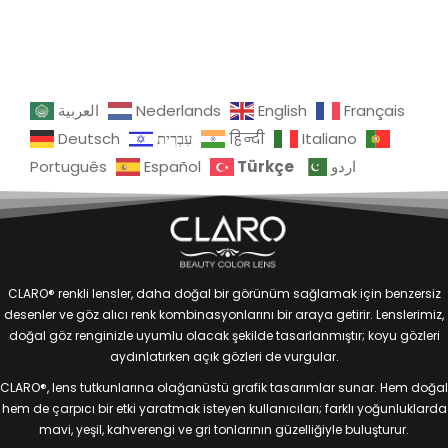
العربية
Nederlands
English
Français
Deutsch
עִבְרִית
हिन्दी
Italiano
Türkçe
Português
Español
اردو
CLARO® renkli lensler, daha doğal bir görünüm sağlamak için benzersiz
desenler ve göz alıcı renk kombinasyonlarını bir araya getirir. Lenslerimiz,
doğal göz renginizle uyumlu olacak şekilde tasarlanmıştır; koyu gözleri
aydınlatırken açık gözleri de vurgular.
CLARO®, lens tutkunlarına olağanüstü grafik tasarımlar sunar. Hem doğal
hem de çarpıcı bir etki yaratmak isteyen kullanıcıları; farklı yoğunluklarda
mavi, yeşil, kahverengi ve gri tonlarının güzelliğiyle buluşturur.