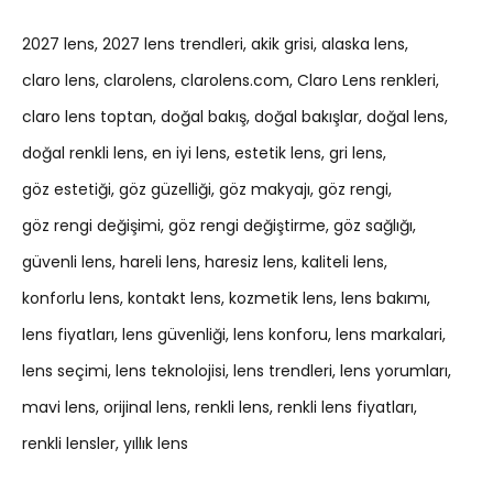
2027 lens
2027 lens trendleri
akik grisi
alaska lens
claro lens
clarolens
clarolens.com
Claro Lens renkleri
claro lens toptan
doğal bakış
doğal bakışlar
doğal lens
doğal renkli lens
en iyi lens
estetik lens
gri lens
göz estetiği
göz güzelliği
göz makyajı
göz rengi
göz rengi değişimi
göz rengi değiştirme
göz sağlığı
güvenli lens
hareli lens
haresiz lens
kaliteli lens
konforlu lens
kontakt lens
kozmetik lens
lens bakımı
lens fiyatları
lens güvenliği
lens konforu
lens markalari
lens seçimi
lens teknolojisi
lens trendleri
lens yorumları
mavi lens
orijinal lens
renkli lens
renkli lens fiyatları
renkli lensler
yıllık lens