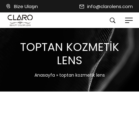
Bize Ulaşın
info@clarolens.com
TOPTAN KOZMETIK
LENS
Anasayfa
»
toptan kozmetik lens