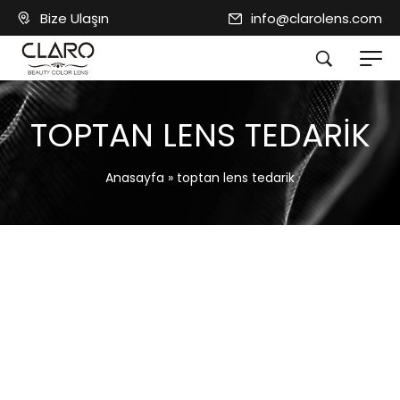
Bize Ulaşın
info@clarolens.com
TOPTAN LENS TEDARIK
Anasayfa
»
toptan lens tedarik