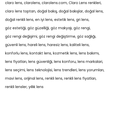
claro lens
clarolens
clarolens.com
Claro Lens renkleri
claro lens toptan
doğal bakış
doğal bakışlar
doğal lens
doğal renkli lens
en iyi lens
estetik lens
gri lens
göz estetiği
göz güzelliği
göz makyajı
göz rengi
göz rengi değişimi
göz rengi değiştirme
göz sağlığı
güvenli lens
hareli lens
haresiz lens
kaliteli lens
konforlu lens
kontakt lens
kozmetik lens
lens bakımı
lens fiyatları
lens güvenliği
lens konforu
lens markalari
lens seçimi
lens teknolojisi
lens trendleri
lens yorumları
mavi lens
orijinal lens
renkli lens
renkli lens fiyatları
renkli lensler
yıllık lens