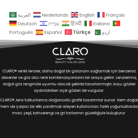
العربية
Nederlands
English
Français
Deutsch
עִבְרִית
हिन्दी
Italiano
Türkçe
Português
Español
اردو
CLARO® renkli lensler, daha doğal bir görünüm sağlamak için benzersiz
desenler ve göz alıcı renk kombinasyonlarını bir araya getirir. Lenslerimiz,
doğal göz renginizle uyumlu olacak şekilde tasarlanmıştır; koyu gözleri
aydınlatırken açık gözleri de vurgular.
CLARO®, lens tutkunlarına olağanüstü grafik tasarımlar sunar. Hem doğal
hem de çarpıcı bir etki yaratmak isteyen kullanıcıları; farklı yoğunluklarda
mavi, yeşil, kahverengi ve gri tonlarının güzelliğiyle buluşturur.