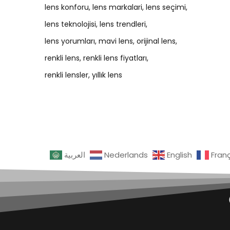
lens konforu
lens markalari
lens seçimi
lens teknolojisi
lens trendleri
lens yorumları
mavi lens
orijinal lens
renkli lens
renkli lens fiyatları
renkli lensler
yıllık lens
العربية
Nederlands
English
Fran