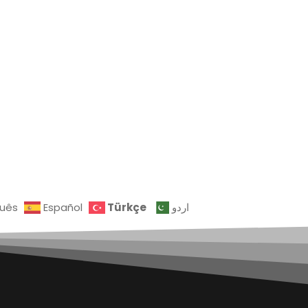
Türkçe
guês
Español
اردو