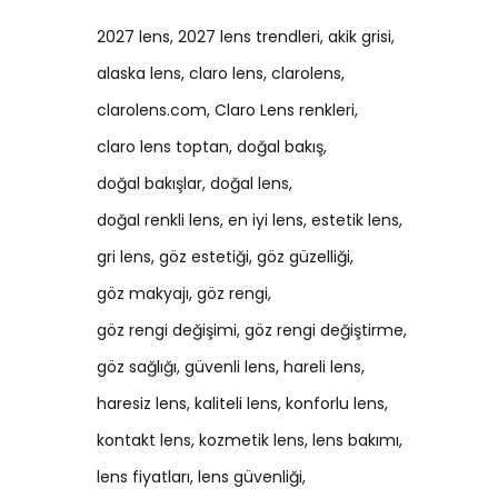
2027 lens
2027 lens trendleri
akik grisi
alaska lens
claro lens
clarolens
clarolens.com
Claro Lens renkleri
claro lens toptan
doğal bakış
doğal bakışlar
doğal lens
doğal renkli lens
en iyi lens
estetik lens
gri lens
göz estetiği
göz güzelliği
göz makyajı
göz rengi
göz rengi değişimi
göz rengi değiştirme
göz sağlığı
güvenli lens
hareli lens
haresiz lens
kaliteli lens
konforlu lens
kontakt lens
kozmetik lens
lens bakımı
lens fiyatları
lens güvenliği