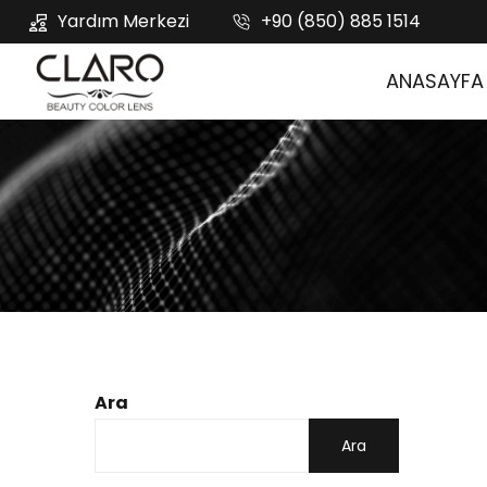
Yardım Merkezi
+90 (850) 885 1514
ANASAYFA
Ara
Ara