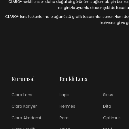
CLARO® renkli lensler, daha doğal bir görünüm sağlamak için benzersiz
renginizle uyumlu olacak şekilde tasarlan
CLARO®, lens tutkunlarına olağanüstü grafik tasarımlar sunar. Hem doğal
kahverengi ve gri
Kurumsal
Renkli Lens
Claro Lens
Lapis
Sirius
Claro Kariyer
Hermes
Dita
Claro Akademi
Pera
Optimus