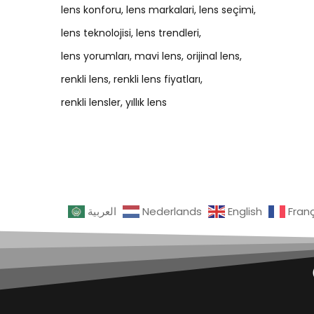
lens konforu
lens markalari
lens seçimi
lens teknolojisi
lens trendleri
lens yorumları
mavi lens
orijinal lens
renkli lens
renkli lens fiyatları
renkli lensler
yıllık lens
العربية
Nederlands
English
Fran