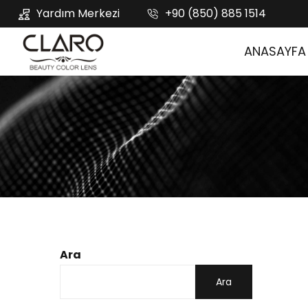
Yardım Merkezi
+90 (850) 885 1514
ANASAYFA
Ara
Ara