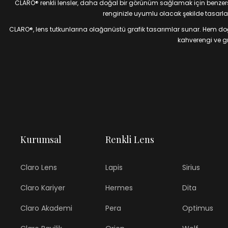
CLARO® renkli lensler, daha doğal bir görünüm sağlamak için benzersiz
renginizle uyumlu olacak şekilde tasarlan
CLARO®, lens tutkunlarına olağanüstü grafik tasarımlar sunar. Hem doğal
kahverengi ve gri
Kurumsal
Renkli Lens
Claro Lens
Lapis
Sirius
Claro Kariyer
Hermes
Dita
Claro Akademi
Pera
Optimus