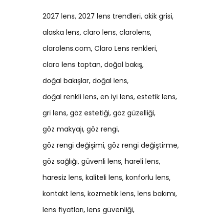
2027 lens
2027 lens trendleri
akik grisi
alaska lens
claro lens
clarolens
clarolens.com
Claro Lens renkleri
claro lens toptan
doğal bakış
doğal bakışlar
doğal lens
doğal renkli lens
en iyi lens
estetik lens
gri lens
göz estetiği
göz güzelliği
göz makyajı
göz rengi
göz rengi değişimi
göz rengi değiştirme
göz sağlığı
güvenli lens
hareli lens
haresiz lens
kaliteli lens
konforlu lens
kontakt lens
kozmetik lens
lens bakımı
lens fiyatları
lens güvenliği