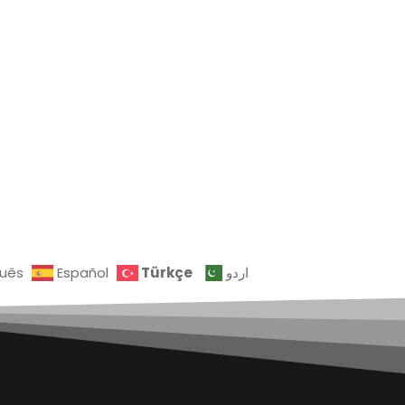
Türkçe
guês
Español
اردو