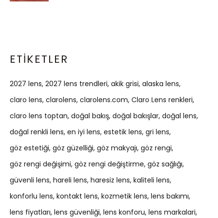
ETIKETLER
2027 lens
2027 lens trendleri
akik grisi
alaska lens
claro lens
clarolens
clarolens.com
Claro Lens renkleri
claro lens toptan
doğal bakış
doğal bakışlar
doğal lens
doğal renkli lens
en iyi lens
estetik lens
gri lens
göz estetiği
göz güzelliği
göz makyajı
göz rengi
göz rengi değişimi
göz rengi değiştirme
göz sağlığı
güvenli lens
hareli lens
haresiz lens
kaliteli lens
konforlu lens
kontakt lens
kozmetik lens
lens bakımı
lens fiyatları
lens güvenliği
lens konforu
lens markalari