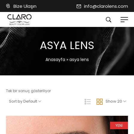
Bize Ulaşın
info@clarolens.com
ASYA LENS
Anasayfa
»
asya lens
Tek bir sonuç gösteriliyor
Sort by Default
Show 20
YENİ