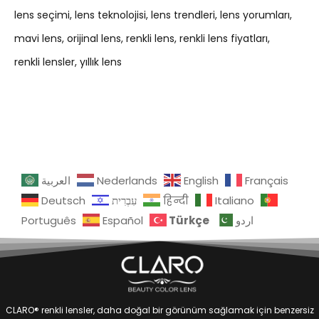
lens seçimi
lens teknolojisi
lens trendleri
lens yorumları
mavi lens
orijinal lens
renkli lens
renkli lens fiyatları
renkli lensler
yıllık lens
العربية
Nederlands
English
Français
Deutsch
עִבְרִית
हिन्दी
Italiano
Türkçe
Português
Español
اردو
CLARO® renkli lensler, daha doğal bir görünüm sağlamak için benzersiz