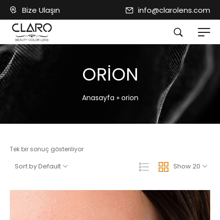
Bize Ulaşın
info@clarolens.com
ORION
Anasayfa
»
orion
Tek bir sonuç gösteriliyor
Sort by Default
Show 20