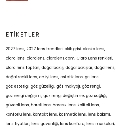
ETIKETLER
2027 lens
2027 lens trendleri
akik grisi
alaska lens
claro lens
clarolens
clarolens.com
Claro Lens renkleri
claro lens toptan
doğal bakış
doğal bakışlar
doğal lens
doğal renkli lens
en iyi lens
estetik lens
gri lens
göz estetiği
göz güzelliği
göz makyajı
göz rengi
göz rengi değişimi
göz rengi değiştirme
göz sağlığı
güvenli lens
hareli lens
haresiz lens
kaliteli lens
konforlu lens
kontakt lens
kozmetik lens
lens bakımı
lens fiyatları
lens güvenliği
lens konforu
lens markalari