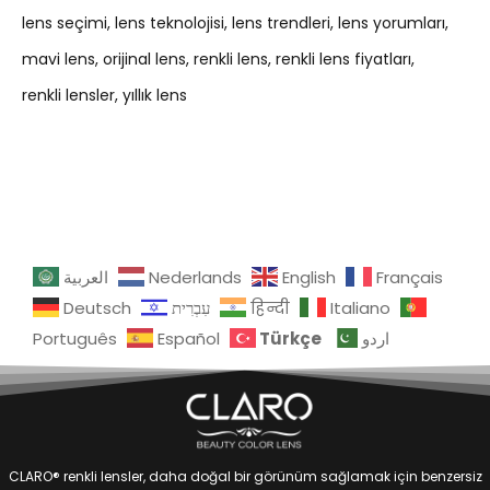
lens seçimi
lens teknolojisi
lens trendleri
lens yorumları
mavi lens
orijinal lens
renkli lens
renkli lens fiyatları
renkli lensler
yıllık lens
العربية
Nederlands
English
Français
Deutsch
עִבְרִית
हिन्दी
Italiano
Türkçe
Português
Español
اردو
CLARO® renkli lensler, daha doğal bir görünüm sağlamak için benzersiz