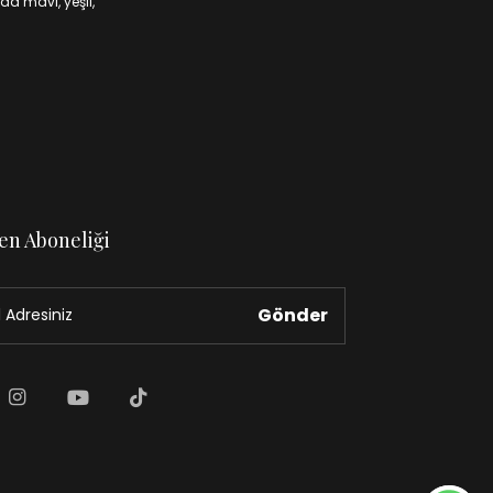
da mavi, yeşil,
en Aboneliği
Gönder