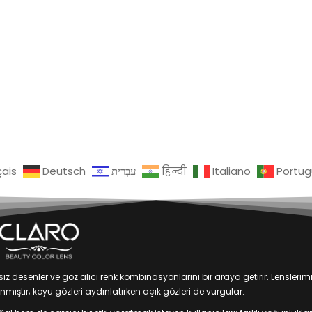
çais
Deutsch
עִבְרִית
हिन्दी
Italiano
Portu
 desenler ve göz alıcı renk kombinasyonlarını bir araya getirir. Lenslerim
mıştır; koyu gözleri aydınlatırken açık gözleri de vurgular.