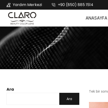
Yardım Merkezi
+90 (850) 885 1514
ANASAYFA
Ara
Tek bir son
Ara