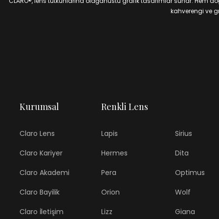
CLARO®, lens tutkunlarına olağanüstü grafik tasarımlar sunar. Hem doğal
kahverengi ve gri
Kurumsal
Renkli Lens
Claro Lens
Lapis
Sirius
Claro Kariyer
Hermes
Dita
Claro Akademi
Pera
Optimus
Claro Bayilik
Orion
Wolf
Claro İletişim
Lizz
Giana