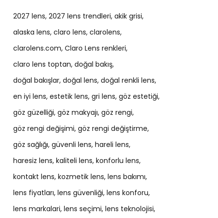
2027 lens
2027 lens trendleri
akik grisi
alaska lens
claro lens
clarolens
clarolens.com
Claro Lens renkleri
claro lens toptan
doğal bakış
doğal bakışlar
doğal lens
doğal renkli lens
en iyi lens
estetik lens
gri lens
göz estetiği
göz güzelliği
göz makyajı
göz rengi
göz rengi değişimi
göz rengi değiştirme
göz sağlığı
güvenli lens
hareli lens
haresiz lens
kaliteli lens
konforlu lens
kontakt lens
kozmetik lens
lens bakımı
lens fiyatları
lens güvenliği
lens konforu
lens markalari
lens seçimi
lens teknolojisi