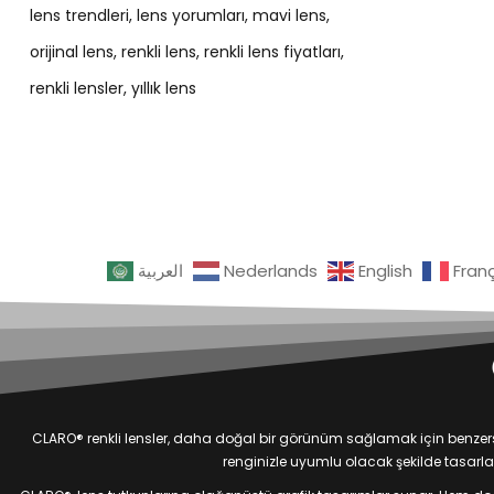
lens trendleri
lens yorumları
mavi lens
orijinal lens
renkli lens
renkli lens fiyatları
renkli lensler
yıllık lens
العربية
Nederlands
English
Fran
CLARO® renkli lensler, daha doğal bir görünüm sağlamak için benzersiz
renginizle uyumlu olacak şekilde tasarlan