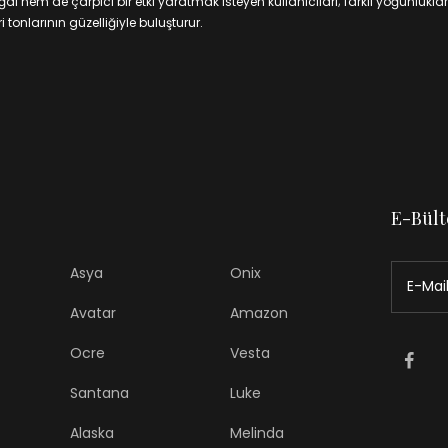
 hem de çarpıcı bir etki yaratmak isteyen kullanıcıları; farklı yoğunluklar
 tonlarının güzelliğiyle buluşturur.
E-Bült
Asya
Onix
Avatar
Amazon
Ocre
Vesta
Santana
Luke
Alaska
Melinda