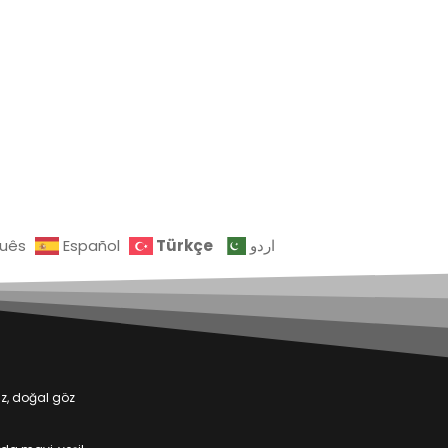
Türkçe
guês
Español
اردو
iz, doğal göz