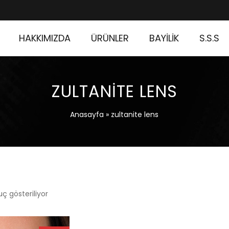
HAKKIMIZDA
ÜRÜNLER
BAYİLİK
S.S.S
ZULTANITE LENS
Anasayfa
»
zultanite lens
uç gösteriliyor