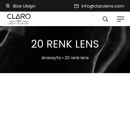
Bize Ulaşın
info@clarolens.com
20 RENK LENS
Anasayfa
»
20 renk lens