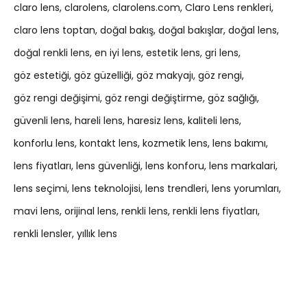
claro lens
clarolens
clarolens.com
Claro Lens renkleri
claro lens toptan
doğal bakış
doğal bakışlar
doğal lens
doğal renkli lens
en iyi lens
estetik lens
gri lens
göz estetiği
göz güzelliği
göz makyajı
göz rengi
göz rengi değişimi
göz rengi değiştirme
göz sağlığı
güvenli lens
hareli lens
haresiz lens
kaliteli lens
konforlu lens
kontakt lens
kozmetik lens
lens bakımı
lens fiyatları
lens güvenliği
lens konforu
lens markalari
lens seçimi
lens teknolojisi
lens trendleri
lens yorumları
mavi lens
orijinal lens
renkli lens
renkli lens fiyatları
renkli lensler
yıllık lens