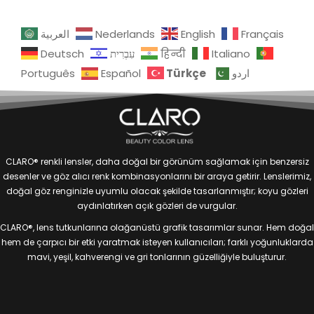
العربية
Nederlands
English
Français
Deutsch
עִבְרִית
हिन्दी
Italiano
Türkçe
Português
Español
اردو
CLARO® renkli lensler, daha doğal bir görünüm sağlamak için benzersiz
desenler ve göz alıcı renk kombinasyonlarını bir araya getirir. Lenslerimiz,
doğal göz renginizle uyumlu olacak şekilde tasarlanmıştır; koyu gözleri
aydınlatırken açık gözleri de vurgular.
CLARO®, lens tutkunlarına olağanüstü grafik tasarımlar sunar. Hem doğal
hem de çarpıcı bir etki yaratmak isteyen kullanıcıları; farklı yoğunluklarda
mavi, yeşil, kahverengi ve gri tonlarının güzelliğiyle buluşturur.