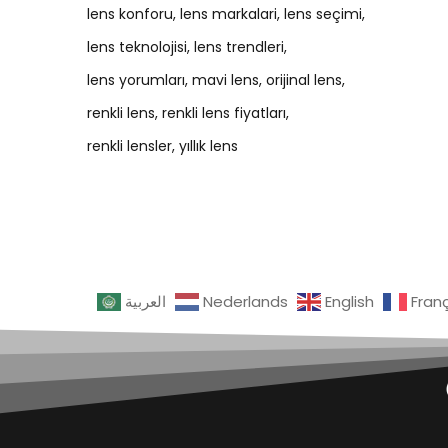
lens konforu
lens markalari
lens seçimi
lens teknolojisi
lens trendleri
lens yorumları
mavi lens
orijinal lens
renkli lens
renkli lens fiyatları
renkli lensler
yıllık lens
العربية
Nederlands
English
Fran