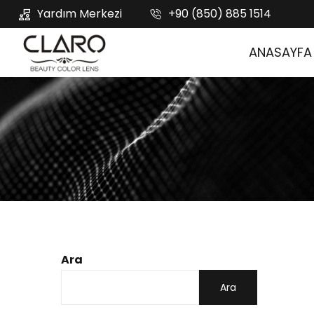
Yardım Merkezi
+90 (850) 885 1514
ANASAYFA
Ara
Ara