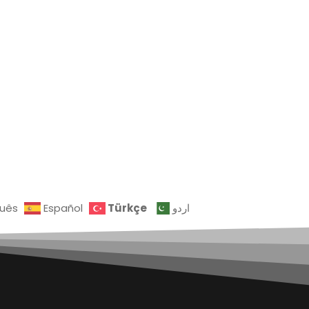
Türkçe
guês
Español
اردو