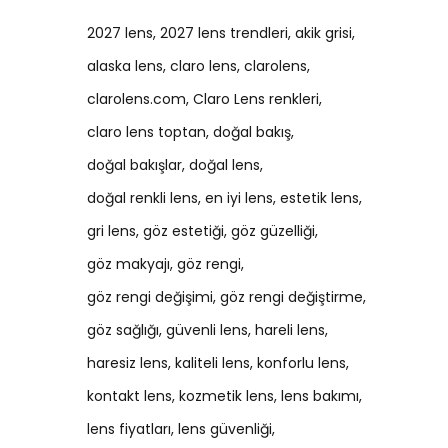
2027 lens
2027 lens trendleri
akik grisi
alaska lens
claro lens
clarolens
clarolens.com
Claro Lens renkleri
claro lens toptan
doğal bakış
doğal bakışlar
doğal lens
doğal renkli lens
en iyi lens
estetik lens
gri lens
göz estetiği
göz güzelliği
göz makyajı
göz rengi
göz rengi değişimi
göz rengi değiştirme
göz sağlığı
güvenli lens
hareli lens
haresiz lens
kaliteli lens
konforlu lens
kontakt lens
kozmetik lens
lens bakımı
lens fiyatları
lens güvenliği