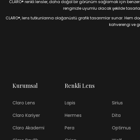
CLARO® renkli lensler, daha doğal bir görünüm sağlamak için benzersiz
renginizle uyumlu olacak şekilde tasarlan
CLARO®, lens tutkunlarına olağanüstü grafik tasarımlar sunar. Hem doğal
kahverengi ve gri
Kurumsal
Renkli Lens
Claro Lens
Lapis
Sirius
Claro Kariyer
Hermes
Dita
Claro Akademi
Pera
Optimus