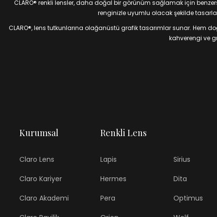
CLARO® renkli lensler, daha doğal bir görünüm sağlamak için benzersiz
renginizle uyumlu olacak şekilde tasarlan
CLARO®, lens tutkunlarına olağanüstü grafik tasarımlar sunar. Hem doğal
kahverengi ve gri
Kurumsal
Renkli Lens
Claro Lens
Lapis
Sirius
Claro Kariyer
Hermes
Dita
Claro Akademi
Pera
Optimus