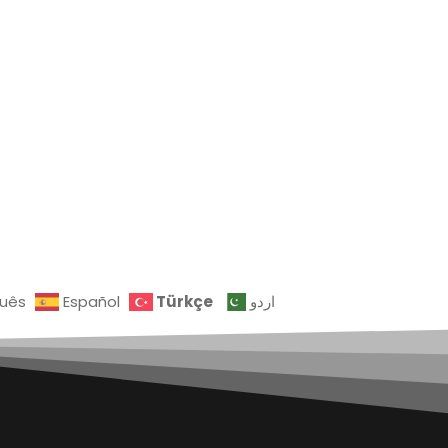
Türkçe
guês
Español
اردو