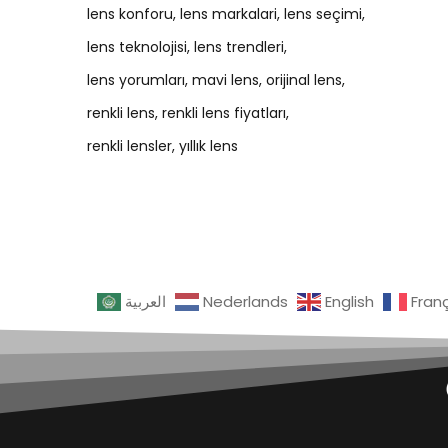
lens konforu
lens markalari
lens seçimi
lens teknolojisi
lens trendleri
lens yorumları
mavi lens
orijinal lens
renkli lens
renkli lens fiyatları
renkli lensler
yıllık lens
العربية
Nederlands
English
Fran