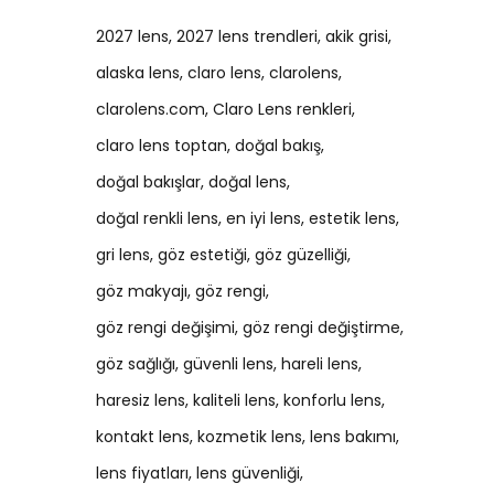
2027 lens
2027 lens trendleri
akik grisi
alaska lens
claro lens
clarolens
clarolens.com
Claro Lens renkleri
claro lens toptan
doğal bakış
doğal bakışlar
doğal lens
doğal renkli lens
en iyi lens
estetik lens
gri lens
göz estetiği
göz güzelliği
göz makyajı
göz rengi
göz rengi değişimi
göz rengi değiştirme
göz sağlığı
güvenli lens
hareli lens
haresiz lens
kaliteli lens
konforlu lens
kontakt lens
kozmetik lens
lens bakımı
lens fiyatları
lens güvenliği