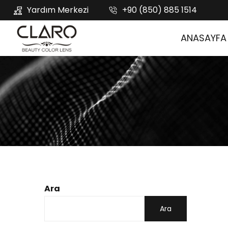
Yardım Merkezi
+90 (850) 885 1514
ANASAYFA
Ara
Ara