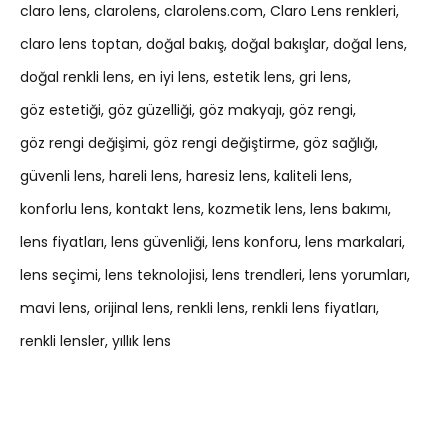
claro lens
clarolens
clarolens.com
Claro Lens renkleri
claro lens toptan
doğal bakış
doğal bakışlar
doğal lens
doğal renkli lens
en iyi lens
estetik lens
gri lens
göz estetiği
göz güzelliği
göz makyajı
göz rengi
göz rengi değişimi
göz rengi değiştirme
göz sağlığı
güvenli lens
hareli lens
haresiz lens
kaliteli lens
konforlu lens
kontakt lens
kozmetik lens
lens bakımı
lens fiyatları
lens güvenliği
lens konforu
lens markalari
lens seçimi
lens teknolojisi
lens trendleri
lens yorumları
mavi lens
orijinal lens
renkli lens
renkli lens fiyatları
renkli lensler
yıllık lens