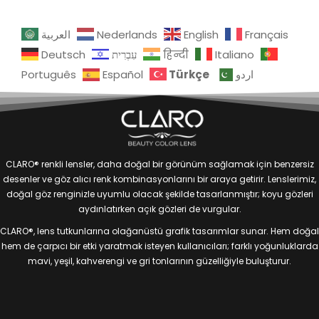
العربية
Nederlands
English
Français
Deutsch
עִבְרִית
हिन्दी
Italiano
Türkçe
Português
Español
اردو
CLARO® renkli lensler, daha doğal bir görünüm sağlamak için benzersiz
desenler ve göz alıcı renk kombinasyonlarını bir araya getirir. Lenslerimiz,
doğal göz renginizle uyumlu olacak şekilde tasarlanmıştır; koyu gözleri
aydınlatırken açık gözleri de vurgular.
CLARO®, lens tutkunlarına olağanüstü grafik tasarımlar sunar. Hem doğal
hem de çarpıcı bir etki yaratmak isteyen kullanıcıları; farklı yoğunluklarda
mavi, yeşil, kahverengi ve gri tonlarının güzelliğiyle buluşturur.