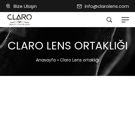
Bize Ulaşın
info@clarolens.com
CLARO LENS ORTAKLIĞI
Anasayfa
»
Claro Lens ortaklığı